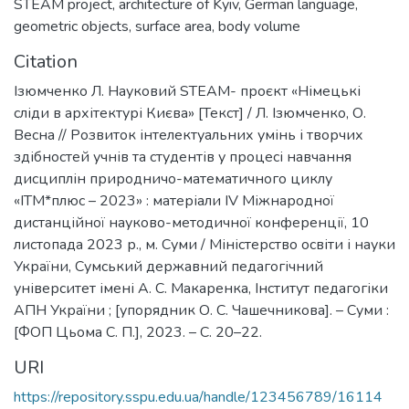
STEAM project
,
architecture of Kyiv
,
German language
,
geometric objects
,
surface area
,
body volume
Citation
Ізюмченко Л. Науковий STEAM- проєкт «Німецькі
сліди в архітектурі Києва» [Текст] / Л. Ізюмченко, О.
Весна // Розвиток інтелектуальних умінь і творчих
здібностей учнів та студентів у процесі навчання
дисциплін природничо-математичного циклу
«ІТМ*плюс – 2023» : матеріали ІV Міжнародної
дистанційної науково-методичної конференції, 10
листопада 2023 р., м. Суми / Міністерство освіти і науки
України, Сумський державний педагогічний
університет імені А. С. Макаренка, Інститут педагогіки
АПН України ; [упорядник О. С. Чашечникова]. – Суми :
[ФОП Цьома С. П.], 2023. – С. 20–22.
URI
https://repository.sspu.edu.ua/handle/123456789/16114