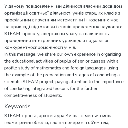
У даному повідомленні ми ділимося власним досвідом
організації освітньої діяльності учнів старших класів з
профільним вивченням математики і іноземних мов
на прикладі підготовки і етапів проведення наукового
STEAM–проєкту, звертаючи увагу на важливість
проведення інтегрованих уроків для подальшої
конкурентноспроможності учнів.
In this message, we share our own experience in organizing
the educational activities of pupils of senior classes with a
profile study of mathematics and foreign languages, using
the example of the preparation and stages of conducting a
scientific STEAM project, paying attention to the importance
of conducting integrated lessons for the further
competitiveness of students.
Keywords
STEAM-проєкт
,
архітектура Києва
,
німецька мова
,
геометричні об’єкти
,
площа поверхні і об’єм тіла
,