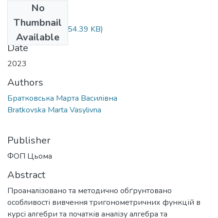
No
Files
Thumbnail
Bratkovska.pdf
(454.39 KB)
Available
Date
2023
Authors
Братковська Марта Василівна
Bratkovska Marta Vasylivna
Publisher
ФОП Цьома
Abstract
Проаналізовано та методично обґрунтовано
особливості вивчення тригонометричних функцій в
курсі алгебри та початків аналізу алгебра та