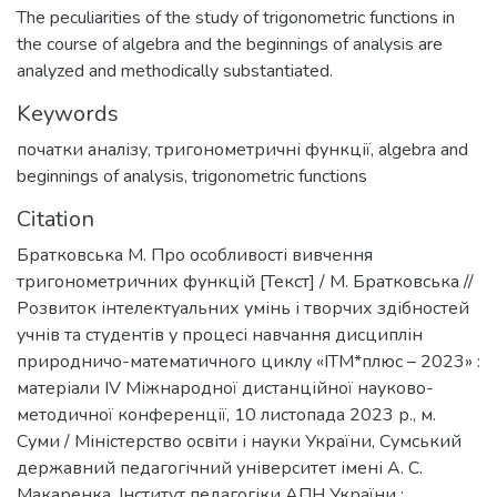
The peculiarities of the study of trigonometric functions in
the course of algebra and the beginnings of analysis are
analyzed and methodically substantiated.
Keywords
початки аналізу
,
тригонометричні функції
,
algebra and
beginnings of analysis
,
trigonometric functions
Citation
Братковська М. Про особливості вивчення
тригонометричних функцій [Текст] / М. Братковська //
Розвиток інтелектуальних умінь і творчих здібностей
учнів та студентів у процесі навчання дисциплін
природничо-математичного циклу «ІТМ*плюс – 2023» :
матеріали ІV Міжнародної дистанційної науково-
методичної конференції, 10 листопада 2023 р., м.
Суми / Міністерство освіти і науки України, Сумський
державний педагогічний університет імені А. С.
Макаренка, Інститут педагогіки АПН України ;