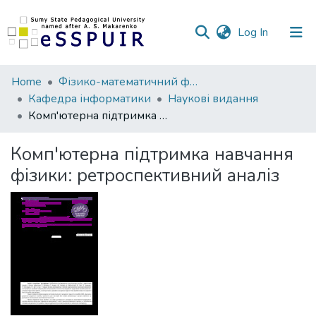
(current)
Log In
Communities
Home
Фізико-математичний факультет
&
Кафедра інформатики
Наукові видання
Collections
Комп'ютерна підтримка навчання фізики: ретроспективний аналіз
All of DSpace
Комп'ютерна підтримка навчання
фізики: ретроспективний аналіз
Statistics