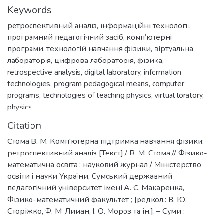
Keywords
ретроспективний аналіз
,
інформаційні технології
,
програмний педагогічний засіб
,
комп’ютерні
програми
,
технологій навчання фізики
,
віртуальна
лабораторія
,
цифрова лабораторія
,
фізика
,
retrospective analysis
,
digital laboratory
,
information
technologies
,
program pedagogical means
,
computer
programs
,
technologies of teaching physics
,
virtual loratory
,
physics
Citation
Стома В. М. Комп'ютерна підтримка навчання фізики:
ретроспективний аналіз [Текст] / В. М. Стома // Фізико-
математична освіта : науковий журнал / Міністерство
освіти і науки України, Сумський державний
педагогічний університет імені А. С. Макаренка,
Фізико-математичний факультет ; [редкол.: В. Ю.
Сторіжко, Ф. М. Лиман, І. О. Мороз та ін.]. – Суми :