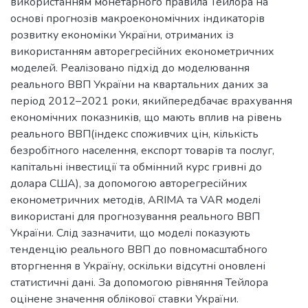
використанням монетарного правила Тейлора на
основі прогнозів макроекономічних індикаторів
розвитку економіки України, отриманих із
використанням авторегресійних економетричних
моделей. Реалізовано підхід до моделювання
реального ВВП України на квартальних даних за
період 2012–2021 роки, якийпередбачає врахування
економічних показників, що мають вплив на рівень
реального ВВП(індекс споживчих цін, кількість
безробітного населення, експорт товарів та послуг,
капітальні інвестиції та обмінний курс гривні до
долара США), за допомогою авторегресійних
економетричних методів, ARIMA та VAR моделі
використані для прогнозування реального ВВП
України. Слід зазначити, що моделі показують
тенденцію реального ВВП до повномасштабного
вторгнення в Україну, оскільки відсутні оновлені
статистичні дані. За допомогою рівняння Тейлора
оцінене значення облікової ставки України.