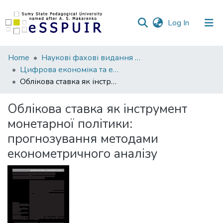
(current)
Log In
Communities
Home
Наукові фахові видання СумДПУ
&
Цифрова економіка та економічна безпека
Collections
Облікова ставка як інструмент монетарної політики: прогнозування методами економетричного аналізу
All of DSpace
Облікова ставка як інструмент
монетарної політики:
Statistics
прогнозування методами
економетричного аналізу