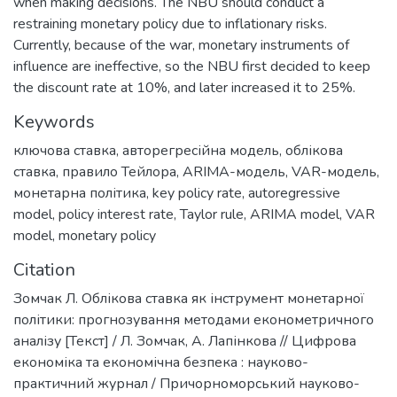
when making decisions. The NBU should conduct a
restraining monetary policy due to inflationary risks.
Currently, because of the war, monetary instruments of
influence are ineffective, so the NBU first decided to keep
the discount rate at 10%, and later increased it to 25%.
Keywords
ключова ставка
,
авторегресійна модель
,
облікова
ставка
,
правило Тейлора
,
ARIMA-модель
,
VAR-модель
,
монетарна політика
,
key policy rate
,
autoregressive
model
,
policy interest rate
,
Taylor rule
,
ARIMA model
,
VAR
model
,
monetary policy
Citation
Зомчак Л. Облікова ставка як інструмент монетарної
політики: прогнозування методами економетричного
аналізу [Текст] / Л. Зомчак, А. Лапінкова // Цифрова
економіка та економічна безпека : науково-
практичний журнал / Причорноморський науково-