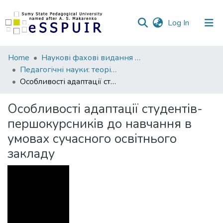
(current)
Log In
Communities
Home
Наукові фахові видання СумДПУ
&
Педагогічні науки: теорія, історія, інноваційні технології
Collections
Особливості адаптації студентів-першокурсників до навчання в умовах сучасного освітнього закладу
All of DSpace
Особливості адаптації студентів-
першокурсників до навчання в
Statistics
умовах сучасного освітнього
закладу