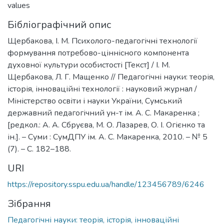
values
Бібліографічний опис
Щербакова, І. М. Психолого-педагогічні технології
формування потребово-ціннісного компонента
духовної культури особистості [Текст] / І. М.
Щербакова, Л. Г. Мащенко // Педагогічні науки: теорія,
історія, інноваційні технології : науковий журнал /
Міністерство освіти і науки України, Сумський
державний педагогічний ун-т ім. А. С. Макаренка ;
[редкол.: А. А. Сбруєва, М. О. Лазарев, О. І. Огієнко та
ін.]. – Суми : СумДПУ ім. А. С. Макаренка, 2010. – № 5
(7). – С. 182–188.
URI
https://repository.sspu.edu.ua/handle/123456789/6246
Зібрання
Педагогічні науки: теорія, історія, інноваційні