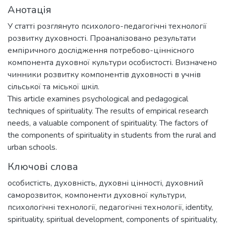
Анотація
У статті розглянуто психолого-педагогічні технології
розвитку духовності. Проаналізовано результати
емпіричного дослідження потребово-ціннісного
компонента духовної культури особистості. Визначено
чинники розвитку компонентів духовності в учнів
сільської та міської шкіл.
This article examines psychological and pedagogical
techniques of spirituality. The results of empirical research
needs, a valuable component of spirituality. The factors of
the components of spirituality in students from the rural and
urban schools.
Ключові слова
особистість
,
духовність
,
духовні цінності
,
духовний
саморозвиток
,
компоненти духовної культури
,
психологічні технології
,
педагогічні технології
,
identity
,
spirituality
,
spiritual development
,
components of spirituality
,