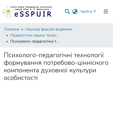
Увійти
Фонди
Головна
Наукові фахові видання СумДПУ
та
Педагогічні науки: теорія, історія, інноваційні технології
зібрання
Психолого-педагогічні технології формування потребово-ціннісного компонента духовної культури особистості
Пошук за критеріями
Психолого-педагогічні технології
формування потребово-ціннісного
Статистика
компонента духовної культури
особистості