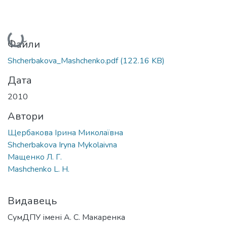
Вантажиться...
Файли
Shcherbakova_Mashchenko.pdf
(122.16 KB)
Дата
2010
Автори
Щербакова Ірина Миколаївна
Shcherbakova Iryna Mykolaivna
Мащенко Л. Г.
Mashchenko L. H.
Видавець
СумДПУ імені А. С. Макаренка