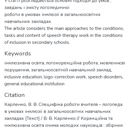
У статті розглядаються основні підходи до умов ,
завдань і змісту логопедичної
роботи в умовах інклюзії в загальноосвітніх
навчальних закладах.
The article considers the main approaches to the conditions,
tasks and content of speech therapy work in the conditions
of inclusion in secondary schools.
Keywords
інклюзивна освіта
,
логокорекційна робота
,
мовленнєві
порушення
,
загальноосвітній навчальний заклад
,
inclusive education
,
logo-correction work
,
speech disorders
,
general educational institution
Citation
Карпенко, В. В. Специфіка роботи вчителя – логопеда
в умовах інклюзії в загальноосвітніх навчальних
закладах [Текст] / В. В. Карпенко // Корекційна та
інклюзивна освіта очима молодих науковців : збірник