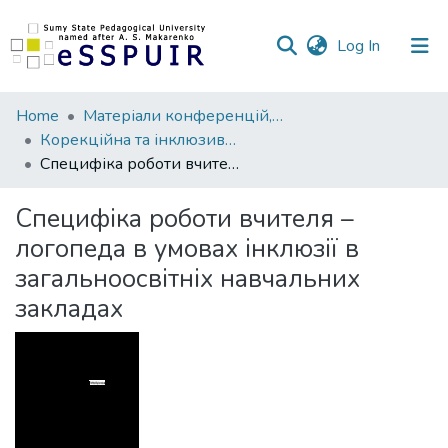
(current)
Log In
Communities
Home
Матеріали конференцій, семінарів, читань
&
Корекційна та інклюзивна освіта очима молодих учених
Collections
Специфіка роботи вчителя – логопеда в умовах інклюзії в загальноосвітніх навчальних закладах
All of DSpace
Специфіка роботи вчителя –
логопеда в умовах інклюзії в
Statistics
загальноосвітніх навчальних
закладах