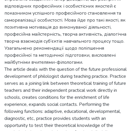
відповідних професійних і особистісних якостей є
показником успішного професійного становлення та
самореалізації особистості. Мова йде про такі якості, як
позитивна мотивація до виконуваної діяльності,
професійна майстерність, творча активність, діалогічна
творча взаємодія суб’єктів навчального процесу тощо.
Узагальнено рекомендації щодо поліпшення
професійної та методичної підготовки, висловлені
майбутніми вчителями-філологами.
The article deals with the question of the future professional
development of philologist during teaching practice. Practice
serves as a joining link between theoretical training of future
teachers and their independent practical work directly in
schools, creates conditions for the enrichment of life
experience, expands social contacts. Performing the
following functions: adaptive, educational, developmental,
diagnostic, etc., practice provides students with an
opportunity to test their theoretical knowledge of the