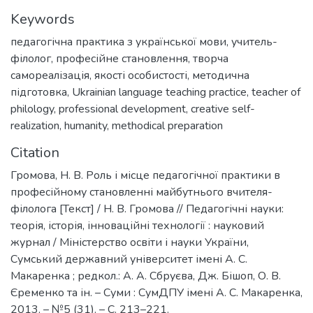
Keywords
педагогічна практика з української мови
,
учитель-
філолог
,
професійне становлення
,
творча
самореалізація
,
якості особистості
,
методична
підготовка
,
Ukrainian language teaching practice
,
teacher of
philology
,
professional development
,
creative self-
realization
,
humanity
,
methodical preparation
Citation
Громова, Н. В. Роль і місце педагогічної практики в
професійному становленні майбутнього вчителя-
філолога [Текст] / Н. В. Громова // Педагогічні науки:
теорія, історія, інноваційні технології : науковий
журнал / Міністерство освіти і науки України,
Сумський державний університет імені А. С.
Макаренка ; редкол.: А. А. Сбруєва, Дж. Бішоп, О. В.
Єременко та ін. – Суми : СумДПУ імені А. С. Макаренка,
2013. – №5 (31). – С. 213–221.