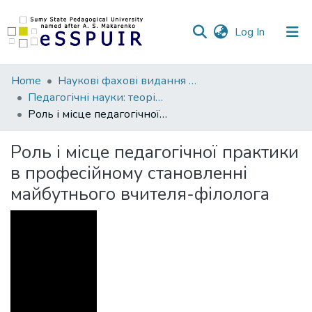
(current)
Log In
Communities
Home
Наукові фахові видання СумДПУ
&
Педагогічні науки: теорія, історія, інноваційні технології
Collections
Роль і місце педагогічної практики в професійному становленні майбутнього вчителя-філолога
All of DSpace
Роль і місце педагогічної практики
в професійному становленні
Statistics
майбутнього вчителя-філолога