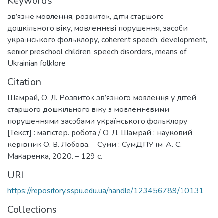
Keywords
зв’язне мовлення
,
розвиток
,
діти старшого
дошкільного віку
,
мовленнєві порушення
,
засоби
українського фольклору
,
coherent speech
,
development
,
senior preschool children
,
speech disorders
,
means of
Ukrainian folklore
Citation
Шамрай, О. Л. Розвиток зв’язного мовлення у дітей
старшого дошкільного віку з мовленнєвими
порушеннями засобами українського фольклору
[Текст] : магістер. робота / О. Л. Шамрай ; науковий
керівник О. В. Лобова. – Суми : СумДПУ ім. А. С.
Макаренка, 2020. – 129 с.
URI
https://repository.sspu.edu.ua/handle/123456789/10131
Collections