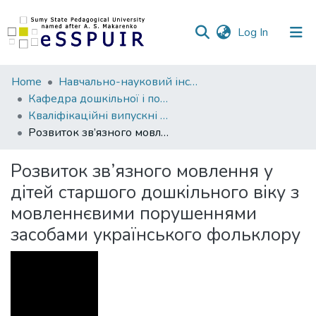
(current)
Log In
Communities
Home
Навчально-науковий інститут педагогіки і психології
&
Кафедра дошкільної і початкової освіти
Collections
Кваліфікаційні випускні роботи здобувачів вищої освіти
Розвиток зв’язного мовлення у дітей старшого дошкільного віку з мовленнєвими порушеннями засобами українського фольклору
All of DSpace
Розвиток зв’язного мовлення у
Statistics
дітей старшого дошкільного віку з
мовленнєвими порушеннями
засобами українського фольклору