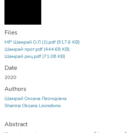
Files
МР Шамрай О.Л (1).pdf
(917.6 KB)
Шамрай прот.pdf
(444.68 KB)
Шамрай рец.pdf
(71.08 KB)
Date
2020
Authors
Шамрай Оксана Леонідівна
Shamrai Oksana Leonidivna
Abstract