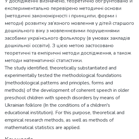
У дослідженні визначено, теоретично обґрунтовано й
експериментально перевірено методичні основи
(методичні закономірності і принципи, форми і
методи) розвитку зв’язного мовлення у дітей старшого
дошкільного віку з мовленнєвими порушеннями
засобами українського фольклору (в умовах закладів
дошкільної оссвіти). З цією метою застосовано
теоретичні та емпіричні методи дослідження, а також
методи математичної статистики.
The study identified, theoretically substantiated and
experimentally tested the methodological foundations
(methodological patterns and principles, forms and
methods) of the development of coherent speech in older
preschool children with speech disorders by means of
Ukrainian folklore (In the conditions of a children's
educational institution). For this purpose, theoretical and
empirical research methods, as well as methods of
mathematical statistics are applied.