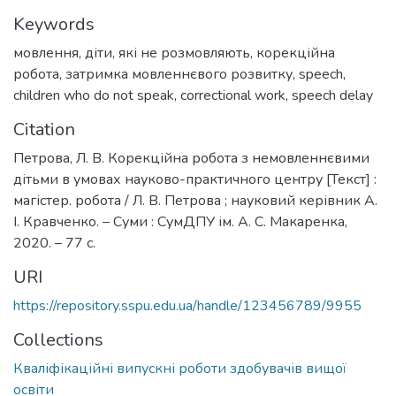
Keywords
мовлення
,
діти, які не розмовляють
,
корекційна
робота
,
затримка мовленнєвого розвитку
,
speech
,
children who do not speak
,
correctional work
,
speech delay
Citation
Петрова, Л. В. Корекційна робота з немовленнєвими
дітьми в умовах науково-практичного центру [Текст] :
магістер. робота / Л. В. Петрова ; науковий керівник А.
І. Кравченко. – Суми : СумДПУ ім. А. С. Макаренка,
2020. – 77 с.
URI
https://repository.sspu.edu.ua/handle/123456789/9955
Collections
Кваліфікаційні випускні роботи здобувачів вищої
освіти