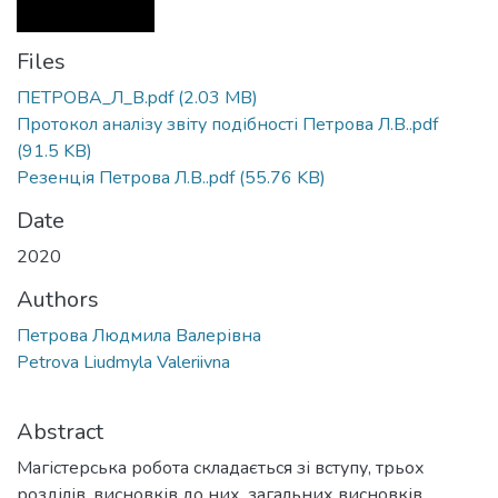
Files
ПЕТРОВА_Л_В.pdf
(2.03 MB)
Протокол аналізу звіту подібності Петрова Л.В..pdf
(91.5 KB)
Резенція Петрова Л.В..pdf
(55.76 KB)
Date
2020
Authors
Петрова Людмила Валерівна
Petrova Liudmyla Valeriivna
Abstract
Магістерська робота складається зі вступу, трьох
розділів, висновків до них, загальних висновків,