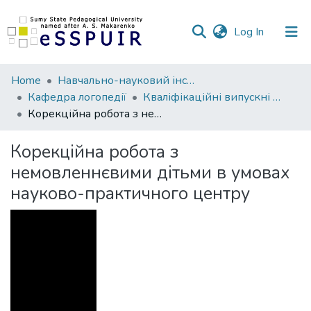
(current)
Log In
Communities
Home
Навчально-науковий інститут фізичної культури
&
Кафедра логопедії
Кваліфікаційні випускні роботи здобувачів вищої освіти
Collections
Корекційна робота з немовленнєвими дітьми в умовах науково-практичного центру
All of DSpace
Корекційна робота з
немовленнєвими дітьми в умовах
Statistics
науково-практичного центру