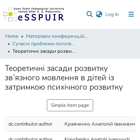
(current)
Log In
Communities
Home
Матеріали конференцій, семінарів, читань
&
Сучасні проблеми логопедії та реабілітації
Collections
Теоретичні засади розвитку зв’язного мовлення в дітей із затримкою психічного розвитку
All of DSpace
Теоретичні засади розвитку
зв’язного мовлення в дітей із
Statistics
затримкою психічного розвитку
Simple item page
dc.contributor.author
Кравченко Анатолій Іванович
dc.contributor.author
Kravchenko Anatolii Ivanovych