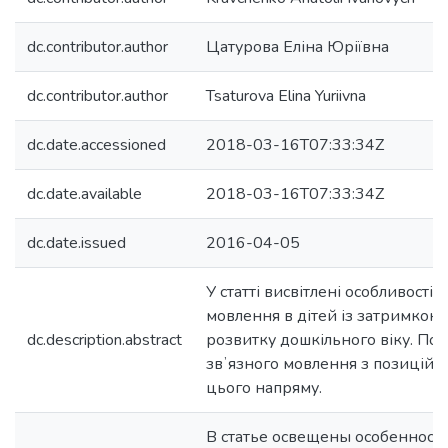
dc.contributor.author
Цатурова Еліна Юріївна
dc.contributor.author
Tsaturova Elina Yuriivna
dc.date.accessioned
2018-03-16T07:33:34Z
dc.date.available
2018-03-16T07:33:34Z
dc.date.issued
2016-04-05
У статті висвітлені особливості 
мовлення в дітей із затримкою 
dc.description.abstract
розвитку дошкільного віку. По
звʼязного мовлення з позицій р
цього напряму.
В статье освещены особенност