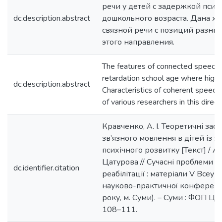
речи у детей с задержкой псих
dc.description.abstract
дошкольного возраста. Дана х
связной речи с позиций разны
этого направления.
The features of connected speech i
retardation school age where highlig
dc.description.abstract
Characteristics of coherent speech
of various researchers in this direc
Кравченко, А. І. Теоретичні зас
зв’язного мовлення в дітей із 
психічного розвитку [Текст] / А. 
Цатурова // Сучасні проблеми ло
dc.identifier.citation
реабілітації : матеріали V Всеук
науково-практичної конференці
року, м. Суми). – Суми : ФОП Цьом
108–111.