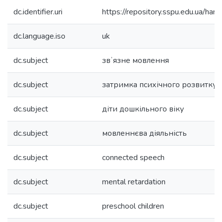
dc.identifier.uri
https://repository.sspu.edu.ua/
dc.language.iso
uk
dc.subject
звʼязне мовлення
dc.subject
затримка психічного розвитку
dc.subject
діти дошкільного віку
dc.subject
мовленнєва діяльність
dc.subject
connected speech
dc.subject
mental retardation
dc.subject
preschool children