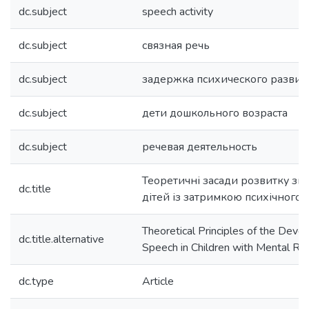
dc.subject
speech activity
dc.subject
связная речь
dc.subject
задержка психического развит
dc.subject
дети дошкольного возраста
dc.subject
речевая деятельность
Теоретичні засади розвитку зв’
dc.title
дітей із затримкою психічного 
Theoretical Principles of the Dev
dc.title.alternative
Speech in Children with Mental Re
dc.type
Article