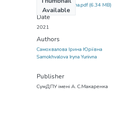
Thumbnail
Samokhvalova Iryna.pdf
(6.34 MB)
Available
Date
2021
Authors
Самохвалова Ірина Юріївна
Samokhvalova Iryna Yuriivna
Publisher
СумДПУ імені А. С.Макаренка