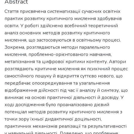
Abstract
Стаття присвячена систематизації сучасних освітніх
практик розвитку критичного мислення здобувачів
освіти. У роботі здійснено всебічний теоретичний
аналіз основних методів розвитку критичного
мислення, що застосовуються в освітньому процесі.
Зокрема, розглядаються методи паралельного
мислення, проблемно-орієнтованого навчання,
метапізнання та цифрової критики контенту. Автори
розглядають критичне мислення як психічний процес
самостійного пошуку й відкриття суттєво нового, що
передбачає опосередкування та узагальнення
відображення дійсності під час її аналізу й синтезу, що
виникає на основі практичної діяльності й досвіду. У
ході дослідження було проаналізовано дієвий
потенціал методів розвитку критичного мислення з
точки зору їхньої дидактичної доцільності,
практичних механізмів реалізації та результативності
у навчальній діяльності. Доведено, що проблемне