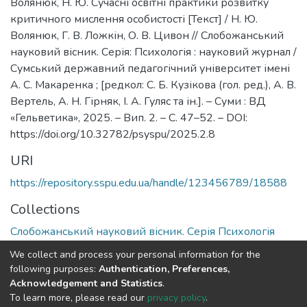
Волянюк, Н. Ю. Сучасні освітні практики розвитку
критичного мислення особистості [Текст] / Н. Ю.
Волянюк, Г. В. Ложкін, О. В. Цивон // Слобожанський
науковий вісник. Серія: Психологія : науковий журнал /
Сумський державний педагогічний університет імені
А. С. Макаренка ; [редкол: С. Б. Кузікова (гол. ред.), А. В.
Вертель, А. Н. Гірняк, І. А. Гуляс та ін.]. – Суми : ВД
«Гельветика», 2025. – Вип. 2. – С. 47–52. – DOI:
https://doi.org/10.32782/psyspu/2025.2.8
URI
https://repository.sspu.edu.ua/handle/123456789/18588
Collections
Слобожанський науковий вісник. Серія Психологія
We collect and process your personal information for the
Full item page
Google Scholar
following purposes:
Authentication, Preferences,
Acknowledgement and Statistics
.
To learn more, please read our
privacy policy
.
DSpace software and SSPU named after A.S. Makarenko