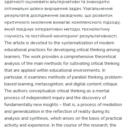
здатності оцінювати альтернативи та знаходити
оптимальні шляхи вирішення задач. Узагальнення
результатів дослідження засвідчило, що розвиток
критичного мислення вимагає комплексного підходу,
який поєднує інтерактивні методи, технологічну
гнучкість та постійний моніторинг результативності.
The article is devoted to the systematization of modern
educational practices for developing critical thinking among
learners. The work provides a comprehensive theoretical
analysis of the main methods for cultivating critical thinking
that are applied within educational environments. In
particular, it examines methods of parallel thinking, problem-
based learning, metacognition, and digital content critique.
The authors conceptualize critical thinking as a mental
process of independent inquiry and the discovery of
fundamentally new insights – that is, a process of mediation
and generalization in the reflection of reality during its
analysis and synthesis, which arises on the basis of practical
activity and experience. In the course of the research, the