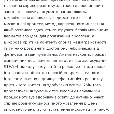
навчання сприяє розвитку здатності до постановки
запитань і пошуку аргументованих рішень,
метапізнання дозволяє усвідомлювати власні
мисленнєві процеси, метод паралельного мислення,
який розвиває здатність генерувати безліч можливих
варіантів або ідей для розв’язання проблеми, а
цифрова критика контенту сприяє медіаграмотності
та умінню розрізняти достовірну інформацію від
фейкової та маніпулятивної. Аналіз наукових праць і
емпіричних досліджень підтвердив, що застосування
STEAM-підходу, симуляцій та рольових ігор, а також
інтеграція новітніх технологій, зокрема штучного
інтелекту, значно підвищує ефективність розвитку
критичного мислення здобувачів освіти. Крім того,
впровадження сучасних технологій у навчальний
процес мотивує здобувачів освіти до активної участі,
сприяє розвитку самостійного ухвалення рішень,
змістовного аналізу, співставлення інформації, а також