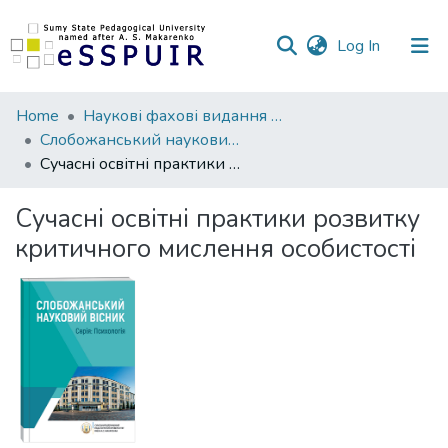
(current)
Log In
Communities
Home
Наукові фахові видання СумДПУ
&
Слобожанський науковий вісник. Серія Психологія
Collections
Сучасні освітні практики розвитку критичного мислення особистості
All of DSpace
Сучасні освітні практики розвитку
критичного мислення особистості
Statistics