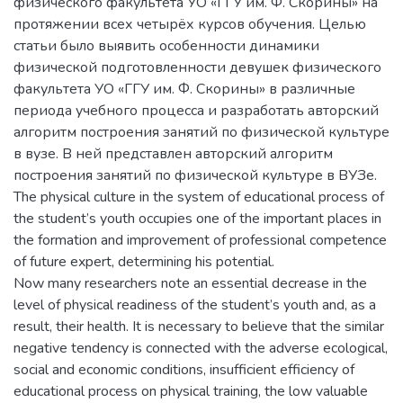
физического факультета УО «ГГУ им. Ф. Скорины» на
протяжении всех четырёх курсов обучения. Целью
статьи было выявить особенности динамики
физической подготовленности девушек физического
факультета УО «ГГУ им. Ф. Скорины» в различные
периода учебного процесса и разработать авторский
алгоритм построения занятий по физической культуре
в вузе. В ней представлен авторский алгоритм
построения занятий по физической культуре в ВУЗе.
The physical culture in the system of educational process of
the student’s youth occupies one of the important places in
the formation and improvement of professional competence
of future expert, determining his potential.
Now many researchers note an essential decrease in the
level of physical readiness of the student’s youth and, as a
result, their health. It is necessary to believe that the similar
negative tendency is connected with the adverse ecological,
social and economic conditions, insufficient efficiency of
educational process on physical training, the low valuable