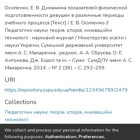
Осипенко, Е. В. Динамика показателей физической
подготовленности девушек в различные периоды
учебного процесса [Текст] / Е. В. Осипенко //
Педагогічні науки: теорія, історія, інноваційні
технології : науковий журнал / Міністерство освіти і
науки України, Сумський державний університет
імені А. С. Макаренка ; редкол.: А. А. Сбруєва, О. Є.
Антонова, Дж. Бішоп та ін. – Суми : СумДПУ імені А. С.
Макаренка, 2014. – № 2 (36). – С. 292–299.
URI
https://repository.sspu.edu.ua/handle/123456789/2479
Collections
Педагогічні науки: теорія, історія, інноваційні
технології
We collect and process your personal information for the
Full item page
Google Scholar
following purposes:
Authentication, Preferences,