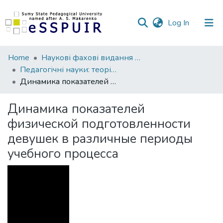
(current)
Log In
Communities
Home
Наукові фахові видання СумДПУ
&
Педагогічні науки: теорія, історія, інноваційні технології
Collections
Динамика показателей физической подготовленности девушек в различные периоды учебного процесса
All of DSpace
Динамика показателей
физической подготовленности
Statistics
девушек в различные периоды
учебного процесса