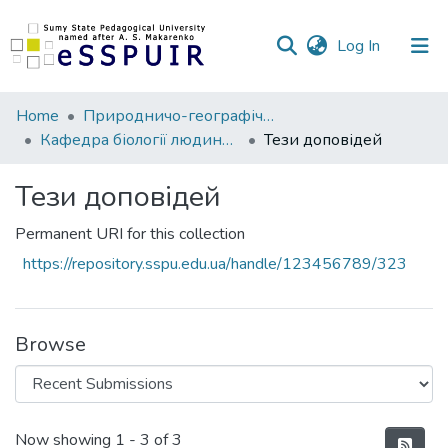
(current)
Log In
Communities
Home
Природничо-географічний факультет
&
Кафедра біології людини, хімії та методики навчання хімії
Тези доповідей
Collections
Тези доповідей
All of DSpace
Permanent URI for this collection
Statistics
https://repository.sspu.edu.ua/handle/123456789/323
Browse
Recent Submissions
Now showing
1 - 3 of 3