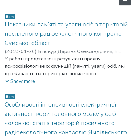
Item
Показники пам’яті та уваги осіб з територій
посиленого радіоекологічного контролю
Сумської області
(
2018-01-26
)
Білокур Дарина Олександрівна
;
Bilokur
Daryna Oleksandrivna
У роботі представлені результати прояву
психофізіологічних функцій (пам'яті, уваги) осіб, які
проживають на територіях посиленого
радіоекологічного контролю Сумської області.
Show more
Item
Особливості інтенсивності електричної
активності кори головного мозку у осіб
чоловічої статі з територій посиленого
радіоекологічного контролю Ямпільського