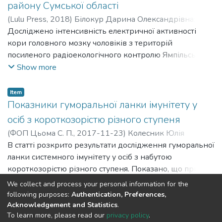
району Сумської області
(
Lulu Press
,
2018
)
Білокур Дарина Олександрівна
;
Bilokur Daryna Oleksandrivna
Досліджено інтенсивність електричної активності
кори головного мозку чоловіків з територій
посиленого радіоекологічного контролю Ямпільського
району Сумської області. Отримані результати
Show more
вказують на функціональне навантаження
центральної нервової системи. Має місце формування
Item
компенсаторних механізмів у відповідь на
Показники гуморальної ланки імунітету у
низькоінтенсивне пролонговане радіаційне
осіб з короткозорістю різного ступеня
опромінювання.
(
ФОП Цьома С. П.
,
2017-11-23
)
Колесник Юлія
Іванівна
В статті розкрито результати дослідження гуморальної
;
Kolesnyk Yuliia Ivanivna
;
Шейко Віталій Ілліч
;
Sheiko Vitalii Illich
ланки системного імунітету у осіб з набутою
короткозорістю різного ступеня. Показано, що при
короткозорості слабкого, середнього та високого
Show more
We collect and process your personal information for the
ступенів відбувається збільшення абсолютного та
following purposes:
Authentication, Preferences,
відносного вмісту В-лімфоцитів, що відображається в
Acknowledgement and Statistics
.
To learn more, please read our
privacy policy
.
підвищенні вмісту імуноглобулінів основних класів,
DSpace software and SSPU named after A.S. Makarenko