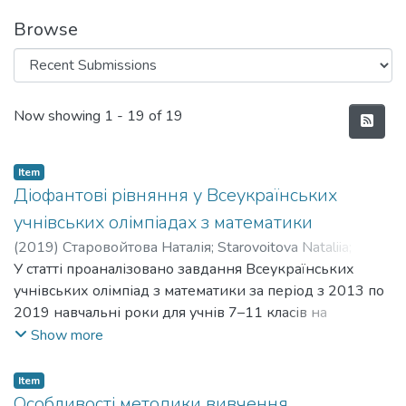
Browse
Recent Submissions
Now showing
1 - 19 of 19
Item
Діофантові рівняння у Всеукраїнських
учнівських олімпіадах з математики
(
2019
)
Старовойтова Наталія
;
Starovoitova Nataliia
;
Хворостіна Юрій В'ячеславович
У статті проаналізовано завдання Всеукраїнських
;
Khvorostina Yurii
Viacheslavovych
учнівських олімпіад з математики за період з 2013 по
2019 навчальні роки для учнів 7–11 класів на
наявність у них Діофантових рівнянь. Ми побачили,
Show more
що таких задач мало. Напевно через те, що в шкільній
програмі не приділяється взагалі увага цій темі, а
Item
рівняння у цілих числах розглядаються лише на
Особливості методики вивчення