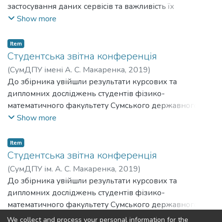
застосування даних сервісів та важливість їх
використання як альтернативи звичних програмних
Show more
засобів, що встановлюються на комп’ютер, наведено
послідовність дій при роботі з електронними
Item
документами в середовищі хмарного сервісу Google
Студентська звітна конференція
диск.
(
СумДПУ імені А. С. Макаренка
,
2019
)
До збірника увійшли результати курсових та
дипломних досліджень студентів фізико-
математичного факультету Сумського державного
педагогічного університету імені А.С. Макаренка, які
Show more
обговорювалися на звітній науковій конференції у
квітні 2019 року.
Item
Студентська звітна конференція
(
СумДПУ ім. А. С. Макаренка
,
2019
)
До збірника увійшли результати курсових та
дипломних досліджень студентів фізико-
математичного факультету Сумського державного
педагогічного університету імені А.С. Макаренка, які
Show more
We collect and process your personal information for the