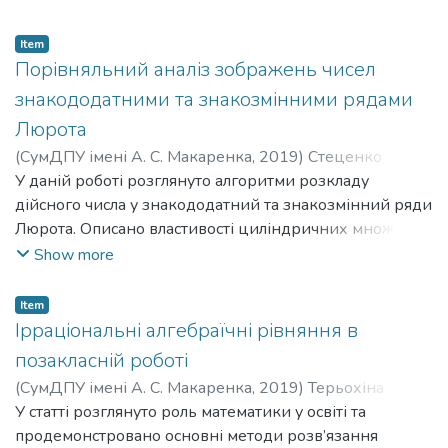
аналізу публікацій дослідників та звітної документації
щодо результатів ЗНО 2018.
Item
Порівняльний аналіз зображень чисел
знакододатними та знакозмінними рядами
Люрота
(
СумДПУ імені А. С. Макаренка
,
2019
)
Стеценко
Каріна
У даній роботі розглянуто алгоритми розкладу
;
Stetsenko Karina
;
Хворостіна Юрій
В'ячеславович
дійсного числа у знакододатний та знакозмінний ряди
;
Khvorostina Yurii Viacheslavovych
Люрота. Описано властивості циліндричних множин 𝐿
– зображення і 𝐿 ̃ – зображення. Також наведено
Show more
порівняльний аналіз зображень чисел у
знакододатньому та знакозмінному рядах Люрота.
Item
Ірраціональні алгебраїчні рівняння в
позакласній роботі
(
СумДПУ імені А. С. Макаренка
,
2019
)
Терьохіна
Влада
У статті розглянуто роль математики у освіті та
;
Terokhina Vlada
;
Погребний Валерій Данилович
;
Pohrebnyi Valerii Danylovych
продемонстровано основні методи розв’язання