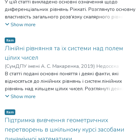
Prydukha Alina
У цій статті викладено основні означення щодо
;
Страх Олександр Петрович
;
Strakh
Oleksandr Petrovych
диференціальних рівнянь Ріккаті. Розглянуто основну
властивість загального розв’язку скалярного рівняння
Ріккаті, щодо перетворення його в диференціальне
Show more
рівняння Бернуллі та лінійне неоднорідне
диференціальне рівняння 1-го порядку. Наведено
Item
чисельні приклади.
Лінійні рівняння та їх системи над полем
цілих чисел
(
СумДПУ імені А. С. Макаренка
,
2019
)
Недосєка
Владислав
В статті подані основні поняття і деякі факти, які
;
Nedosieka Vladyslav
;
Лиман Федір
Миколайович
відносяться до лінійних рівнянь і систем лінійних
;
Lyman Fedir Mykolaiovych
рівнянь над кільцем цілих чисел. Розглянуті деякі
види та методи розв’язання лінійних рівнянь та
Show more
систем лінійних рівнянь.
Item
Підтримка вивчення геометричних
перетворень в шкільному курсі засобами
динамічної математики