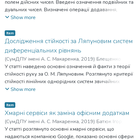
Данилович
полем дійсних чисел. Введені означення подвійних та
;
Pohrebnyi Valerii Danylovych
дуальних чисел. Визначені операції додавання,
множення, віднімання та ділення зазначених чисел.
Show more
Введені означення модуля та спряженого числа,
правила ділення на дуальні та подвійні числа.
Item
Представлена форма запису близька до
Дослідження стійкості за Ляпуновим систем
тригонометричної. Правила піднесення до степені та
диференціальних рівнянь
добування кореня n-натурального.
(
СумДПУ імені А. С. Макаренка
,
2019
)
Блещенко
Наталія
У статті наведено основні означення й факти з теорії
;
Bleshchenko Nataliia
;
Страх Олександр
Петрович
стійкості руху за О. М. Ляпуновим. Розглянуто критерії
;
Strakh Oleksandr Petrovych
стійкості лінійних однорідних систем звичайних
диференціальних рівнянь, зокрема зі сталими
Show more
коефіцієнтами. Наведено чисельні приклади
застосування якісної теорії диференціальних рівнянь
Item
до дослідження систем на стійкість.
Хмарні сервіси як заміна офісним додаткам
(
СумДПУ імені А. С. Макаренка
,
2019
)
Батюк Ігор
;
Batiuk Ihor
У статті розглянуто основні хмарні сервіси, що
;
Медведовська Оксана Геннадіївна
;
Medvedovska Oksana Hennadiivna
надаються компанією Google, показано основні сфери