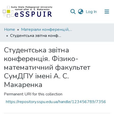
(current)
Log In
Communities
Home
Матеріали конференцій, семінарів, читань
&
Студентська звітна конференція. Фізико-математичний факультет СумДПУ імені А. С. Макаренка
Collections
Студентська звітна
All of DSpace
конференція. Фізико-
Statistics
математичний факультет
СумДПУ імені А. С.
Макаренка
Permanent URI for this collection
https://repository.sspu.edu.ua/handle/123456789/7356