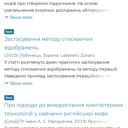
Григорівна
кодів при створенні підручників. На основі
;
Drushliak Maryna Hryhorivna
узагальнення існуючих досліджень обговорюється
переваги та недоліки друкованого та електронного
Show more
підручника, а також шляхи поєднання цих моделей.
Наведені приклади використання QR-кодів у
Item
підручниках з математики. Встановлено ефективність
Застосування методу стискаючих
впровадження підручників з використанням QR-
відображень
кодів.
(
2019
)
Лубенець Зоряна
;
Lubenets Zoriana
;
Мартиненко Олена Вікторівна
У статті розглянуто деякі практичні застосування
;
Martynenko Olena
Viktorivna
методу стискаючих відображень та методу ітерацій.
Наведено приклад застосування ітераційного методу
в ядерній медицині, а саме в томографії, та в
Show more
геоінформаційних системах.
Item
Про підходи до використання комп’ютерних
технологій у навчанні англійської мови
(
СумДПУ імені А. С. Макаренка
,
2019
)
Яременко Юлія
;