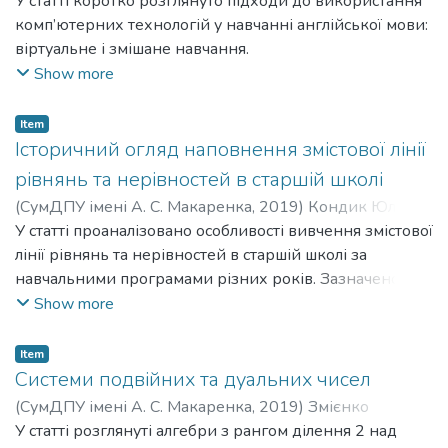
Yaremenko Yuliia
У статті коротко розглянуто підходи до використання
;
Semenikhina Olena Volodymyrivna
;
Семеніхіна Олена Володимирівна
комп’ютерних технологій у навчанні англійської мови:
віртуальне і змішане навчання.
Show more
Item
Історичний огляд наповнення змістової лінії
рівнянь та нерівностей в старшій школі
(
СумДПУ імені А. С. Макаренка
,
2019
)
Кондик Юлія
;
Kondyk Yuliia
У статті проаналізовано особливості вивчення змістової
;
Одінцова Оксана Олександрівна
;
Odintsova Oksana Oleksandrivna
лінії рівнянь та нерівностей в старшій школі за
навчальними програмами різних років. Зазначено
відмінності між навчальними програмами різних
Show more
рівнів, а також зміни, які відбулися в 2018/2019 н. рр.
та зміни, які ще планують впровадити.
Item
Системи подвійних та дуальних чисел
(
СумДПУ імені А. С. Макаренка
,
2019
)
Змієнко
Михайло
У статті розглянуті алгебри з рангом ділення 2 над
;
Zmiienko Mykhailo
;
Погребний Валерій