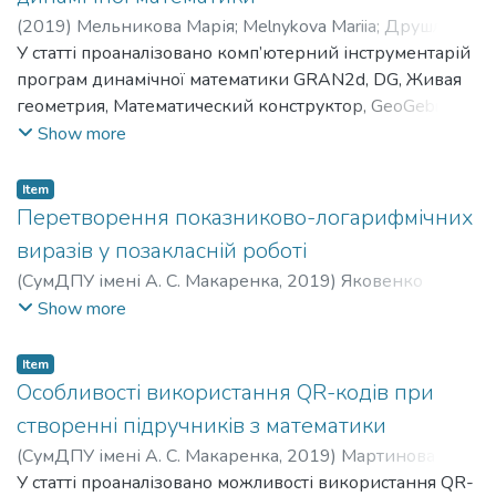
(
2019
)
Мельникова Марія
;
Melnykova Mariia
;
Друшляк
Марина Григорівна
У статті проаналізовано комп’ютерний інструментарій
;
Drushliak Maryna Hryhorivna
програм динамічної математики GRAN2d, DG, Живая
геометрия, Математический конструктор, GeoGebra у
контексті підтримки вивчення геометричних
Show more
перетворень площини. Виділено шляхи використання
програм динамічної математики при вивченні теми
Item
«Геометричні перетворення на площині» з огляду на
Перетворення показниково-логарифмічних
доцільність, раціональність та педагогічну
виразів у позакласній роботі
виваженість їх використання.
(
СумДПУ імені А. С. Макаренка
,
2019
)
Яковенко
Анастасія
;
Yakovenko Anastasiia
;
Погребний Валерій
Show more
Данилович
;
Pohrebnyi Valerii Danylovych
Item
Особливості використання QR-кодів при
створенні підручників з математики
(
СумДПУ імені А. С. Макаренка
,
2019
)
Мартинова
Наталія
У статті проаналізовано можливості використання QR-
;
Martynova Nataliia
;
Друшляк Марина