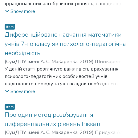
ірраціональних алгебраїчних рівнянь, наведено до
кожного приклади їх розв’язання.
Show more
Item
Диференційоване навчання математики
учнів 7-го класу як психолого-педагогічна
необхідність
(
СумДПУ імені А. С. Макаренка
,
2019
)
Шинкаренко
Наталія
У даній статті розглянуто важливість врахування
;
Shynkarenko Nataliia
;
Чашечникова Ольга
Серафимівна
психолого-педагогічних особливостей учнів
;
Chashechnikova Olha Serafymivna
підліткового періоду та як наслідок необхідність
введення диференційованого навчання математики
Show more
учнів 7-го класу з метою оптимізації процесу
навчання.
Item
Про один метод розв’язування
диференціальних рівнянь Ріккаті
(
СумДПУ імені А. С. Макаренка
,
2019
)
Придуха Аліна
;