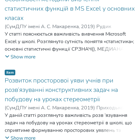
математичних гуртках та факультативах. Також у статті
статистичних функцій в MS Excel у основних
наведено приклади завдань, що містять рівняння у
класах
цілих числах, та способи їх розв’язання.
(
СумДПУ імені А. С. Макаренка
,
2019
)
Рудик
Владислава
У статті пояснюється важливість вивчення Microsoft
;
Rudyk Vladyslava
;
Шамоня Володимир
Григорович
Excel у школі. Розглянуто сутність поняття «статистика»;
;
Shamonia Volodymyr Hryhorovych
основні статистичні функції СРЗНАЧ(), МЕДИАНА(),
МОДА(), МАКС(), МИН(), СУММПРОИЗВ(), СУММКВ();
Show more
охарактеризовані інструменти «Описательная
статистика», «Гистограмма», «Ранг», «Персентиль».
Item
Розвиток просторової уяви учнів при
розв’язуванні конструктивних задач на
побудову на уроках стереометрії
(
СумДПУ імені А. С. Макаренка
,
2019
)
Приходько
Олена
У даній статті розглянуто важливість розв ’язування
;
Prykhodko Olena
;
Одінцова Оксана
Олександрівна
задач на побудову на уроках стереометрії в школі, що
;
Odintsova Oksana Oleksandrivna
сприятиме формуванню просторових уявлень та
просторової уяви учнів. Висновки зроблені на основі
Show more