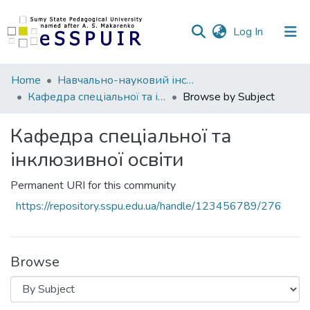
(current)
Log In
Communities
Home
Навчально-науковий інститут педагогіки і психології
&
Кафедра спеціальної та інклюзивної освіти
Browse by Subject
Collections
Кафедра спеціальної та
All of DSpace
інклюзивної освіти
Permanent URI for this community
https://repository.sspu.edu.ua/handle/123456789/276
Browse