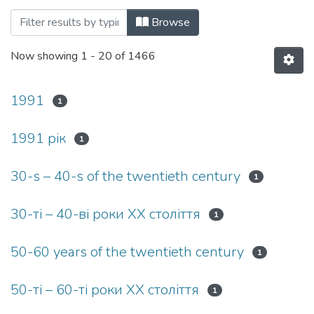
Browsing Кафедра спеціальної та інклю
Browse
Now showing
1 - 20 of 1466
1991
1
1991 рік
1
30-s – 40-s of the twentieth century
1
30-ті – 40-ві роки ХХ століття
1
50-60 years of the twentieth century
1
50-ті – 60-ті роки ХХ століття
1