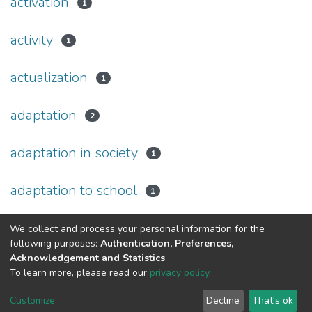
activation
1
activity
1
actualization
1
adaptation
2
adaptation in society
1
adaptation to school
1
(current)
We collect and process your personal information for the
«
1
2
3
4
5
...
74
»
following purposes:
Authentication, Preferences,
Acknowledgement and Statistics
.
To learn more, please read our
privacy policy
.
DSpace software and SSPU named after A.S. Makarenko
copyright © 2002-2026
LYRASIS
Customize
Decline
That's ok
Cookie settings
Privacy policy
Send Feedback