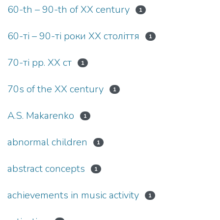
60-th – 90-th of XX century
1
60-ті – 90-ті роки ХХ століття
1
70-ті рр. ХХ ст
1
70s of the XX century
1
A.S. Makarenko
1
abnormal children
1
abstract concepts
1
achievements in music activity
1