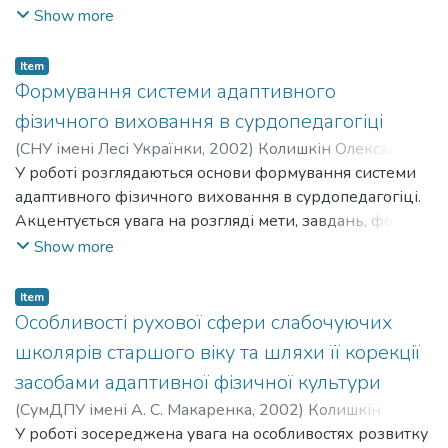
Застосування засобів адаптивної фізичної культури,
Show more
дає можливість розширити коло засобів корекції
рухових порушень дітей із вадами слуху, що сприяє
Item
формуванню та вдосконаленню компенсаторних
Формування системи адаптивного
механізмів, зміцненню функціональних систем
фізичного виховання в сурдопедагогіці
організму, зростанню інтересу до систематичних
(
СНУ імені Лесі Українки
,
2002
)
Колишкін Олександр
занять фізичними вправами, повноцінної участі даних
Володимирович
У роботі розглядаються основи формування системи
;
Kolyshkin Oleksandr Volodymyrovych
дітей у суспільному житті та їх соціальній адаптації.
адаптивного фізичного виховання в сурдопедагогіці.
Акцентується увага на розгляді мети, завдань, форм,
методів і засобів адаптивного фізичного виховання
Show more
стосовно глухих і слабочуючих дітей. Розкривається
значення адаптивного фізичного виховання у
Item
вирішенні завдань фізичної реабілітації та соціальної
Особливості рухової сфери слабочуючих
адаптації дітей з вадами слуху.
школярів старшого віку та шляхи її корекції
засобами адаптивної фізичної культури
(
СумДПУ імені А. С. Макаренка
,
2002
)
Колишкін
Олександр Володимирович
У роботі зосереджена увага на особливостях розвитку
;
Kolyshkin Oleksandr