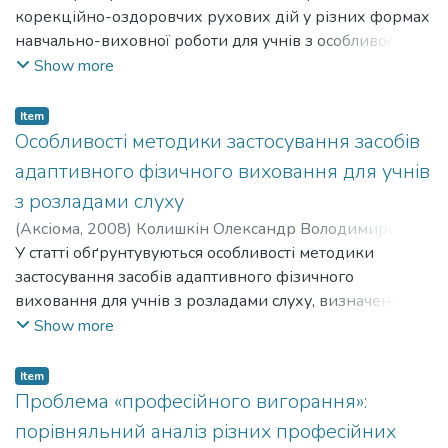
корекційно-оздоровчих рухових дій у різних формах
навчально-виховної роботи для учнів з особливостями
інтелектуального розвитку, сутність якої зводиться до
Show more
поєднання комплексу рухових дій („алфавіту рухів
тіла”) і спеціально розроблених або модифікованих
Item
рухливих ігор в процесі навчання дітей. Визначено її
Особливості методики застосування засобів
позитивний вплив на рівень рухової активності,
адаптивного фізичного виховання для учнів
оздоровлення та корекцію психофізичного розвитку
з розладами слуху
учнів молодшого шкільного віку з особливостями
(
Аксіома
,
2008
)
Колишкін Олександр Володимирович
;
інтелектуального розвитку спеціальних шкіл.
Kolyshkin Oleksandr Volodymyrovych
У статті обґрунтувуються особливості методики
застосування засобів адаптивного фізичного
виховання для учнів з розладами слуху, визначені
найбільш ефективні засоби та методи АФВ
Show more
слабочуючих старшокласників та їх комплексний вплив
на розвиток рухової сфери осіб даної нозології.
Item
Проблема «професійного вигорання»:
порівняльний аналіз різних професійних