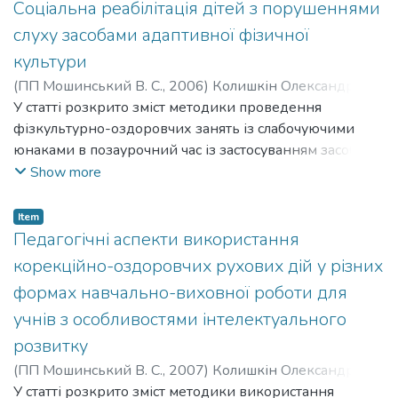
корекції рухових порушень слабочуючих
Соціальна реабілітація дітей з порушеннями
старшокласників у процесі застосування засобів
слуху засобами адаптивної фізичної
адаптивного фізичного виховання.
культури
(
ПП Мошинський В. С.
,
2006
)
Колишкін Олександр
Володимирович
У статті розкрито зміст методики проведення
;
Kolyshkin Oleksandr Volodymyrovych
фізкультурно-оздоровчих занять із слабочуючими
юнаками в позаурочний час із застосуванням засобів
адаптивної фізичної культури, яка сприяє процесу
Show more
їхньої соціальної реабілітації. Науково обґрунтовано
методику корекції рухових порушень юнаків
Item
означеної нозології, її ефективність і позитивний
Педагогічні аспекти використання
вплив на рівень їхньої соціальної реабілітації,
корекційно-оздоровчих рухових дій у різних
методику мовленнєвого забезпечення занять
формах навчально-виховної роботи для
фізичними вправами адаптаційної спрямованості,
учнів з особливостями інтелектуального
досліджено рівень адаптаційної поведінки
слабочуючих юнаків.
розвитку
(
ПП Мошинський В. С.
,
2007
)
Колишкін Олександр
Володимирович
У статті розкрито зміст методики використання
;
Kolyshkin Oleksandr Volodymyrovych