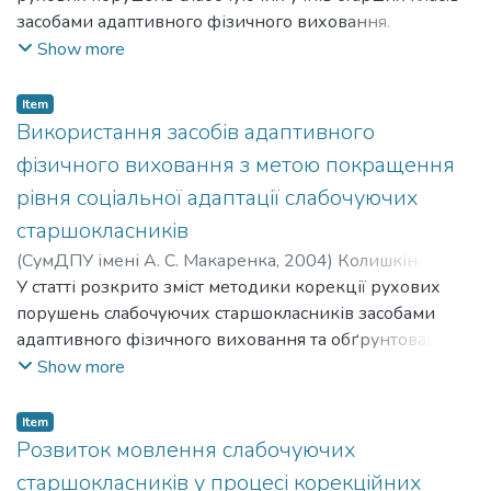
засобами адаптивного фізичного виховання.
Обґрунтовується пошук форм фізкультурно-
Show more
спортивної діяльності, адаптованих до
функціонального стану і фізичного рівня осіб із
Item
розладами слуху. Визначені прийоми та методи
Використання засобів адаптивного
навчання вправам адаптивної спрямова-ності під час
фізичного виховання з метою покращення
роботі із слабочуючими юнаками, акцентується увага
рівня соціальної адаптації слабочуючих
на особливостях їх застосування.
старшокласників
(
СумДПУ імені А. С. Макаренка
,
2004
)
Колишкін
Олександр Володимирович
У статті розкрито зміст методики корекції рухових
;
Kolyshkin Oleksandr
Volodymyrovych
порушень слабочуючих старшокласників засобами
;
Лянной Юрій Олегович
;
Liannoi Yurii
Olehovych
адаптивного фізичного виховання та обґрунтовано її
позитивний вплив на рівень їхньої соціальної
Show more
адаптації за допомогою використання спеціальних
психодіагностичних методів.
Item
Розвиток мовлення слабочуючих
старшокласників у процесі корекційних