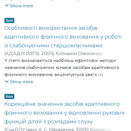
інтернату за допомогою активізації позаурочної
Show more
фізкультурно-оздоровчої діяльності із застосуванням
засобів адаптивного фізичного виховання.
Item
Конкретизовано сутність поняття “адаптивне фізичне
Особливості використання засобів
виховання” та визначено його корекційне значення в
адаптивного фізичного виховання у роботі
контексті розвитку дітей з розладами слуху, доведено
із слабочуючими старшокласниками
його позитивний вплив на рухову сферу юнаків
(
ХДАДМ (ХХПІ)
,
2005
)
Колишкін Олександр
означеної нозології.
Володимирович
У статті визначаються найбільш ефективні методи
;
Kolyshkin Oleksandr Volodymyrovych
навчання слабочуючих юнаків засобам адаптивного
фізичного виховання, акцентується увага на
особливостях їхнього використання. Обґрунтований
Show more
комплексний вплив занять за експериментальною
методикою на стан рухової сфери слабочуючих
Item
старшокласників.
Корекційне значення засобів адаптивного
фізичного виховання у відновленні рухових
функцій дітей з розладами слуху
(
СумДПУ імені А. С. Макаренка
,
2005
)
Колишкін