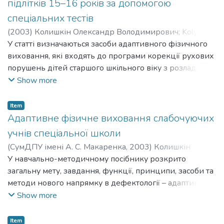
підлітків 15–16 років за допомогою
спеціальних тестів
(
2003
)
Колишкін Олександр Володимирович
;
Kolyshkin
Oleksandr Volodymyrovych
У статті визначаються засоби адаптивного фізичного
виховання, які входять до програми корекції рухових
порушень дітей старшого шкільного віку з розладами
слуху. За допомогою спеціальних тестів доводиться
Show more
комплексний вплив позаурочних секційних занять із
застосуванням засобів адаптивного фізичного
Item
виховання на функціональні можливості організму
Адаптивне фізичне виховання слабочуючих
слабочуючих юнаків.
учнів спеціальної школи
(
СумДПУ імені А. С. Макаренка
,
2003
)
Колишкін
Олександр Володимирович
У навчально-методичному посібнику розкрито
;
Kolyshkin Oleksandr
Volodymyrovych
загальну мету, завдання, функції, принципи, засоби та
методи нового напрямку в дефектології – адаптивного
фізичного виховання. Викладено методику
Show more
застосування засобів адаптивного фізичного
виховання для слабочуючих учнів старших класів
Item