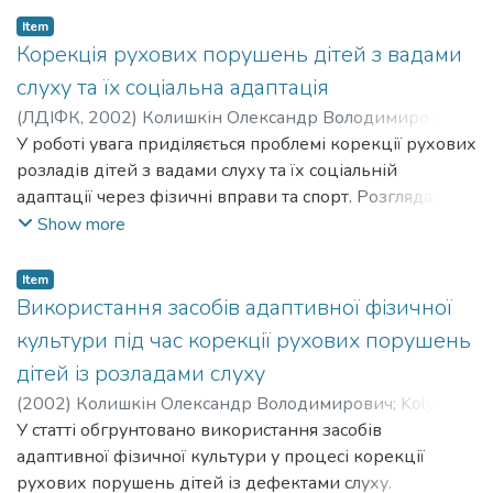
молодших класів. Посібник розрахований на студентів
Item
факультетів фізичного виховання вищих навчальних
Корекція рухових порушень дітей з вадами
закладів, вчителів початкових класів, вихователів і
слуху та їх соціальна адаптація
керівників позакласної та позашкільної виховної
(
ЛДІФК
,
2002
)
Колишкін Олександр Володимирович
;
роботи.
Kolyshkin Oleksandr Volodymyrovych
У роботі увага приділяється проблемі корекції рухових
розладів дітей з вадами слуху та їх соціальній
адаптації через фізичні вправи та спорт. Розглядається
також питання про інтеграцію дітей з погано слухом у
Show more
навколишнє середовище здорових однолітків.
Item
Використання засобів адаптивної фізичної
культури під час корекції рухових порушень
дітей із розладами слуху
(
2002
)
Колишкін Олександр Володимирович
;
Kolyshkin
Oleksandr Volodymyrovych
У статті обгрунтовано використання засобів
адаптивної фізичної культури у процесі корекції
рухових порушень дітей із дефектами слуху.