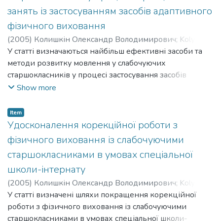
занять із застосуванням засобів адаптивного
фізичного виховання
(
2005
)
Колишкін Олександр Володимирович
;
Kolyshkin
Oleksandr Volodymyrovych
У статті визначаються найбільш ефективні засоби та
методи розвитку мовлення у слабочуючих
старшокласників у процесі застосування засобів
адаптивного фізичного виховання з метою корекції
Show more
рухових порушень учнів даної нозології, які
ґрунтуються на використанні спеціально розроблених
Item
методів і форм застосування фізичних вправ.
Удосконалення корекційної роботи з
Обґрунтовується комплексний вплив занять за
фізичного виховання із слабочуючими
експериментальною методикою на розвиток
старшокласниками в умовах спеціальної
мовлення на підставі засвоєння фізкультурно-
школи-інтернату
спортивної термінології та функціональний стан
рухового аналізатора.
(
2005
)
Колишкін Олександр Володимирович
;
Kolyshkin
Oleksandr Volodymyrovych
У статті визначені шляхи покращення корекційної
роботи з фізичного виховання із слабочуючими
старшокласниками в умовах спеціальної школи-