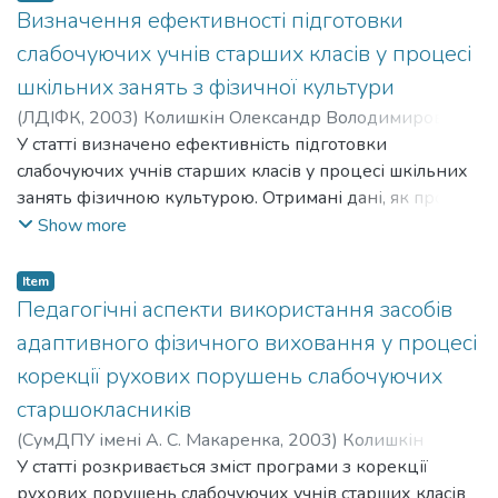
спеціальної школи в позаурочний час з метою їх
Визначення ефективності підготовки
фізичної та соціальної реабілітації на основі
слабочуючих учнів старших класів у процесі
використання настільного тенісу, силової підготовки,
шкільних занять з фізичної культури
плавання та циклічних видів рухової активності
(
ЛДІФК
,
2003
)
Колишкін Олександр Володимирович
;
протягом навчального року. Розраховано на фахівців
Kolyshkin Oleksandr Volodymyrovych
У статті визначено ефективність підготовки
у галузі корекційної педагогіки та фізичної реабілітації
слабочуючих учнів старших класів у процесі шкільних
осіб із розладами слуху, які проводять заняття з
занять фізичною культурою. Отримані дані, як про
фізичної культури та спорту в спеціальних школах для
рівень рухової підготовленості слабочуючих юнаків,
Show more
глухих і слабочуючих дітей, тренерів-викладачів з
так і про ефективність форм та методів їх підготовки,
інвалідного спорту, студентів спеціальностей «Фізична
свідчать про те, що у більшості респонденти вважають
реабілітація», «Фізична культура та Олімпійський і
Item
свій рівень фізичної підготовленості явно недостатнім
Педагогічні аспекти використання засобів
професійний спорт», «Дефектологія».
та хотіли б його покращити за рахунок проведення
адаптивного фізичного виховання у процесі
додаткових занять з різних видів фізкультурно-
корекції рухових порушень слабочуючих
спортивної діяльності в урочний та позаурочний час.
старшокласників
(
СумДПУ імені А. С. Макаренка
,
2003
)
Колишкін
Олександр Володимирович
У статті розкривається зміст програми з корекції
;
Kolyshkin Oleksandr
Volodymyrovych
рухових порушень слабочуючих учнів старших класів