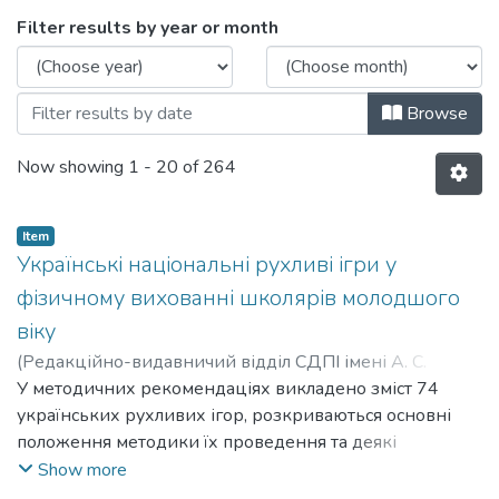
Browsing Кафедра спеціальної та інклю
Filter results by year or month
Browse
Now showing
1 - 20 of 264
Item
Українські національні рухливі ігри у
фізичному вихованні школярів молодшого
віку
(
Редакційно-видавничий відділ СДПІ імені А. С.
Макаренка
У методичних рекомендаціях викладено зміст 74
,
1999
)
Колишкін Олександр
Володимирович
українських рухливих ігор, розкриваються основні
;
Kolyshkin Oleksandr Volodymyrovych
положення методики їх проведення та деякі
педагогічні аспекти використання українських
Show more
національних рухливих ігор при роботі з учнями