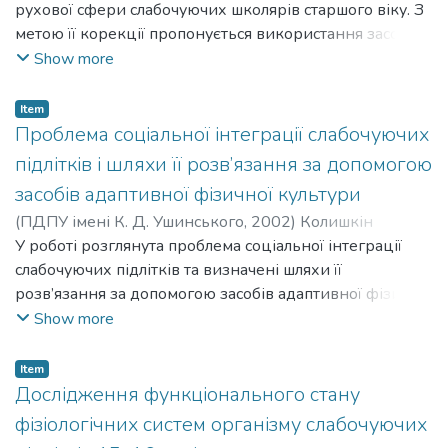
Volodymyrovych
рухової сфери слабочуючих школярів старшого віку. З
метою її корекції пропонується використання засобів
адаптивної фізичної культури, розкривається її
Show more
значення у вирішенні завдань фізичної реабілітації та
соціальної адаптації дітей з вадами слуху.
Item
Проблема соціальної інтеграції слабочуючих
підлітків і шляхи її розв’язання за допомогою
засобів адаптивної фізичної культури
(
ПДПУ імені К. Д. Ушинського
,
2002
)
Колишкін
Олександр Володимирович
У роботі розглянута проблема соціальної інтеграції
;
Kolyshkin Oleksandr
Volodymyrovych
слабочуючих підлітків та визначені шляхи її
розв’язання за допомогою засобів адаптивної фізичної
культури. Однією з основних умов соціальної
Show more
адаптації слабочуючих школярів є досягнення ними
такого рівня фізичних кондицій, який би дозволив їм
Item
адаптуватись до соціальних норм і майбутнього
Дослідження функціонального стану
самостійного життя.
фізіологічних систем організму слабочуючих