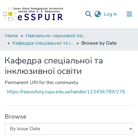
(current)
Log In
Communities
Home
Навчально-науковий інститут педагогіки і психології
&
Кафедра спеціальної та інклюзивної освіти
Browse by Date
Collections
Кафедра спеціальної та
All of DSpace
інклюзивної освіти
Permanent URI for this community
https://repository.sspu.edu.ua/handle/123456789/276
Browse