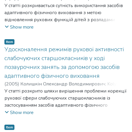
Олександр Володимирович
У статті розкривається сутність використання засобів
;
Kolyshkin Oleksandr
Volodymyrovych
адаптивного фізичного виховання з метою
відновлення рухових функцій дітей з розладами
слуху. Обґрунтовується їх корекційне значення у
Show more
фізкультурно-оздоровчої діяльності дітей даної
нозології.
Item
Удосконалення режимів рухової активності
слабочуючих старшокласників у ході
позаурочних занять за допомогою засобів
адаптивного фізичного виховання
(
2005
)
Колишкін Олександр Володимирович
;
Kolyshkin
Oleksandr Volodymyrovych
У статті розкрито шляхи вирішення проблеми корекції
рухової сфери слабочуючих старшокласників із
застосуванням засобів адаптивного фізичного
виховання, формування оптимальних режимів
Show more
рухової активності юнаків з розладами слуху в умовах
спеціальної школи, обґрунтовано педагогічні умови
Item