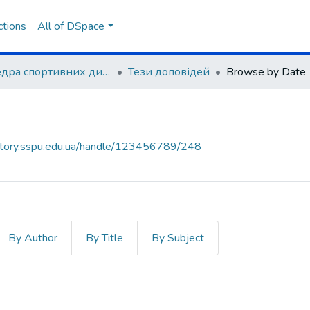
ctions
All of DSpace
Кафедра спортивних дисциплін та фізичного виховання
Тези доповідей
Browse by Date
sitory.sspu.edu.ua/handle/123456789/248
By Author
By Title
By Subject