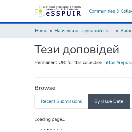
Communities & Colle
Home
Навчально-науковий інститут фізичної культури
Тези доповідей
Permanent URI for this collection
https://repo
Browse
Recent Submissions
By Issue Date
Loading page...