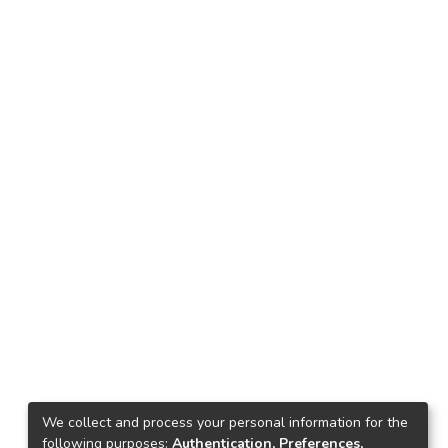
We collect and process your personal information for the
following purposes:
Authentication, Preferences,