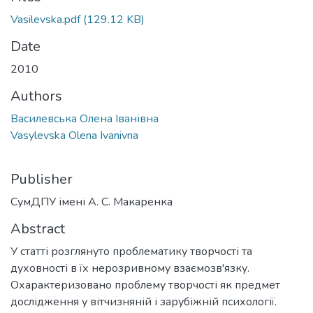
Vasilevska.pdf
(129.12 KB)
Date
2010
Authors
Василевська Олена Іванівна
Vasylevska Olena Ivanivna
Publisher
СумДПУ імені А. С. Макаренка
Abstract
У статті розглянуто проблематику творчості та
духовності в їх нерозривному взаємозв'язку.
Охарактеризовано проблему творчості як предмет
дослідження у вітчизняній і зарубіжній психології.