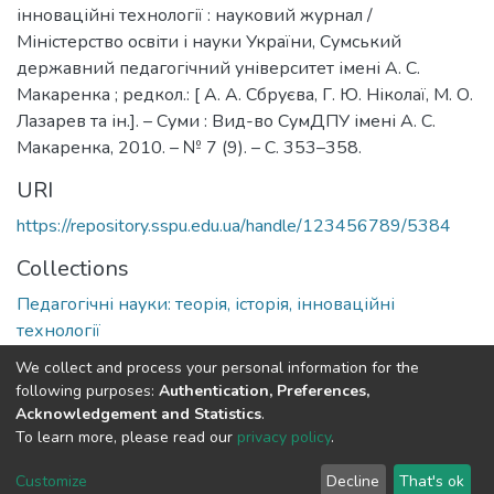
інноваційні технології : науковий журнал /
Міністерство освіти і науки України, Сумський
державний педагогічний університет імені А. С.
Макаренка ; редкол.: [ А. А. Сбруєва, Г. Ю. Ніколаї, М. О.
Лазарев та ін.]. – Суми : Вид-во СумДПУ імені А. С.
Макаренка, 2010. – № 7 (9). – С. 353–358.
URI
https://repository.sspu.edu.ua/handle/123456789/5384
Collections
Педагогічні науки: теорія, історія, інноваційні
технології
We collect and process your personal information for the
Full item page
Google Scholar
following purposes:
Authentication, Preferences,
Acknowledgement and Statistics
.
To learn more, please read our
privacy policy
.
DSpace software and SSPU named after A.S. Makarenko
copyright © 2002-2026
LYRASIS
Customize
Decline
That's ok