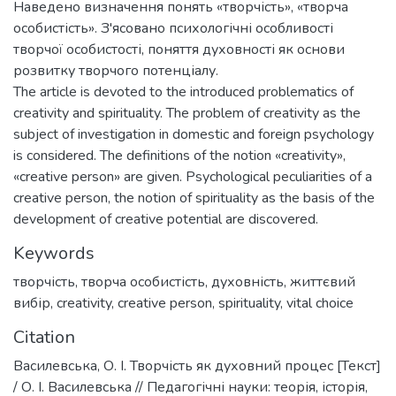
Наведено визначення понять «творчість», «творча
особистість». З'ясовано психологічні особливості
творчої особистості, поняття духовності як основи
розвитку творчого потенціалу.
The article is devoted to the introduced problematics of
creativity and spirituality. The problem of creativity as the
subject of investigation in domestic and foreign psychology
is considered. The definitions of the notion «creativity»,
«creative person» are given. Psychological peculiarities of a
creative person, the notion of spirituality as the basis of the
development of creative potential are discovered.
Keywords
творчість
,
творча особистість
,
духовність
,
життєвий
вибір
,
creativity
,
creative person
,
spirituality
,
vital choice
Citation
Василевська, О. І. Творчість як духовний процес [Текст]
/ О. І. Василевська // Педагогічні науки: теорія, історія,