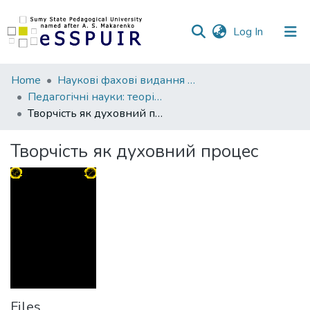
(current)
Log In
Communities
Home
Наукові фахові видання СумДПУ
&
Педагогічні науки: теорія, історія, інноваційні технології
Collections
Творчість як духовний процес
All of DSpace
Творчість як духовний процес
Statistics
Files