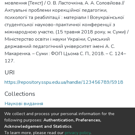
мовлення [Текст] / О. В. Ласточкіна, А. А. Соловйова //
Актуальні проблеми корекційної педагогіки,
психології та реабілітації : матеріали І Всеукраїнської
студентської науково-практичної конференції з
міжнародною участю, (15 травня 2018 року, м. Суми) /
Міністерство освіти і науки України, Сумський
державний педагогічний університет імені А. С.
Макаренка. – Суми : ФОП Цьома С. П., 2018. – С. 124–
127.
URI
https://repository.sspu.edu.ua/handle/123456789/5918
Collections
Наукові видання
We collect and process your personal information for the
Full item page
Google Scholar
following purposes:
Authentication, Preferences,
Acknowledgement and Statistics
.
To learn more, please read our
privacy policy
.