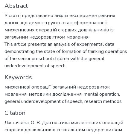
Abstract
У статті представлено аналіз експериментальних
даних, що демонструють стан сформованості
мисленнєвих операцій старших дошкільників із
загальним недорозвитком мовлення.
This article presents an analysis of experimental data
demonstrating the state of formation of thinking operations
of the senior preschool children with the general
underdevelopment of speech.
Keywords
мисленнєві операції
,
загальний недорозвиток
мовлення
,
методики дослідження
,
mental operation
,
general underdevelopment of speech
,
research methods
Citation
Ласточкіна, О. В. Діагностика мисленнєвих операцій
старших дошкільників із загальним недорозвитком