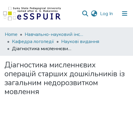
(current)
Log In
Communities
Home
Навчально-науковий інститут фізичної культури
&
Кафедра логопедії
Наукові видання
Collections
Діагностика мисленнєвих операцій старших дошкільників із загальним недорозвитком мовлення
All of DSpace
Діагностика мисленнєвих
операцій старших дошкільників із
Statistics
загальним недорозвитком
мовлення