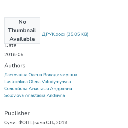
No
Files
Thumbnail
Cоловйова__2___ДРУК.docx
(35.05 KB)
Available
Date
2018-05
Authors
Ласточкіна Олена Володимирівна
Lastochkina Olena Volodymyrivna
Соловйова Анастасія Андріївна
Soloviova Anastasiia Andriivna
Publisher
Суми : ФОП Цьома С.П., 2018