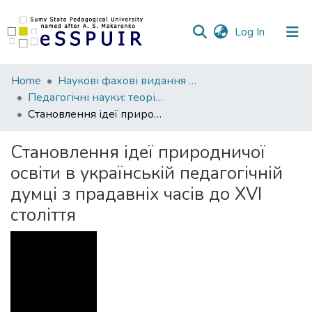
(current)
Log In
Communities
Home
Наукові фахові видання СумДПУ
&
Педагогічні науки: теорія, історія, інноваційні технології
Collections
Становлення ідеї природничої освіти в українській педагогічній думці з прадавніх часів до XVI століття
All of DSpace
Становлення ідеї природничої
освіти в українській педагогічній
Statistics
думці з прадавніх часів до XVI
століття