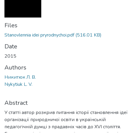
Files
Stanovlennia idei pryrodnychoi.pdf
(516.01 KB)
Date
2015
Authors
Никитюк Л. В.
Nykytiuk L. V.
Abstract
У статті автор розкрив питання історії становлення ідеї
організації природничої освіти в українській
педагогічній думці з прадавніх часів до XVI століття.