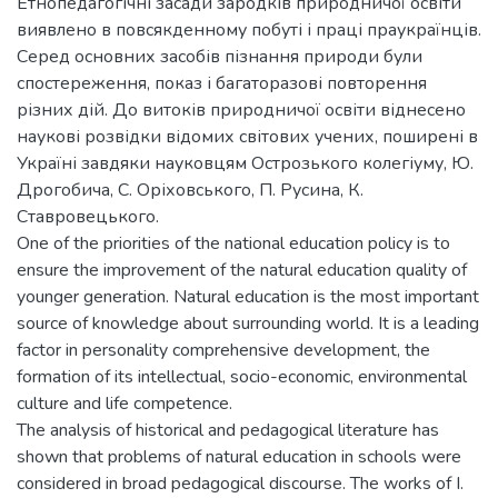
Етнопедагогічні засади зародків природничої освіти
виявлено в повсякденному побуті і праці праукраїнців.
Серед основних засобів пізнання природи були
спостереження, показ і багаторазові повторення
різних дій. До витоків природничої освіти віднесено
наукові розвідки відомих світових учених, поширені в
Україні завдяки науковцям Острозького колегіуму, Ю.
Дрогобича, С. Оріховського, П. Русина, К.
Ставровецького.
One of the priorities of the national education policy is to
ensure the improvement of the natural education quality of
younger generation. Natural education is the most important
source of knowledge about surrounding world. It is a leading
factor in personality comprehensive development, the
formation of its intellectual, socio-economic, environmental
culture and life competence.
The analysis of historical and pedagogical literature has
shown that problems of natural education in schools were
considered in broad pedagogical discourse. The works of I.