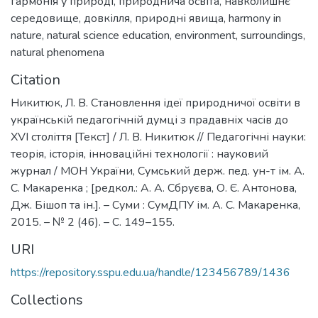
гармонія у природі
,
природнича освіта
,
навколишнє
середовище
,
довкілля
,
природні явища
,
harmony in
nature
,
natural science education
,
environment
,
surroundings
,
natural phenomena
Citation
Никитюк, Л. В. Становлення ідеї природничої освіти в
українській педагогічній думці з прадавніх часів до
XVI століття [Текст] / Л. В. Никитюк // Педагогічні науки:
теорія, історія, інноваційні технології : науковий
журнал / МОН України, Сумський держ. пед. ун-т ім. А.
С. Макаренка ; [редкол.: А. А. Сбруєва, О. Є. Антонова,
Дж. Бішоп та ін.]. – Суми : СумДПУ ім. А. С. Макаренка,
2015. – № 2 (46). – С. 149–155.
URI
https://repository.sspu.edu.ua/handle/123456789/1436
Collections