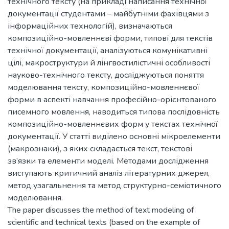
технічного тексту (на прикладі написання технічної
документації студентами – майбутніми фахівцями з
інформаційних технологій), визначаються
композиційно-мовленнєві форми, типові для текстів
технічної документації, аналізуються комунікативні
цілі, макроструктури й лінгвостилістичні особливості
науково-технічного тексту, досліджуються поняття
моделювання тексту, композиційно-мовленнєвої
форми в аспекті навчання професійно-орієнтованого
писемного мовлення, наводиться типова послідовність
композиційно-мовленнєвих форм у текстах технічної
документації. У статті виділено основні мікроелементи
(макрознаки), з яких складається текст, текстові
зв’язки та елементи моделі. Методами дослідження
виступають критичний аналіз літературних джерел,
метод узагальнення та метод структурно-семіотичного
моделювання.
The paper discusses the method of text modeling of
scientific and technical texts (based on the example of