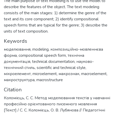
The main purpose of text modeling is to use the model to
describe the features of the object. The text modeling
consists of the main stages: 1) determine the genre of the
text and its core component; 2) identify compositional
speech forms that are typical for the genre; 3) describe the
units of text composition.
Keywords
моделювання
,
modeling
,
композиційно-мовленнєва
форма
,
compositional speech form
,
технічна
документація
,
technical documentation
,
науково-
технічний стиль
,
scientific and technical style
,
мікроелемент
,
microelement
,
макрознак
,
macroelement
,
макроструктура
,
macrostructure
Citation
Коломієць, С. С. Метод моделювання текстів у навчанні
професійно орієнтованого писемного мовлення
[Текст] / С. С. Коломієць, О. В. Лубянова // Педагогічні