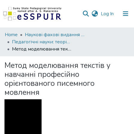
(current)
Log In
Communities
Home
Наукові фахові видання СумДПУ
&
Педагогічні науки: теорія, історія, інноваційні технології
Collections
Метод моделювання текстів у навчанні професійно орієнтованого писемного мовлення
All of DSpace
Метод моделювання текстів у
навчанні професійно
Statistics
орієнтованого писемного
мовлення