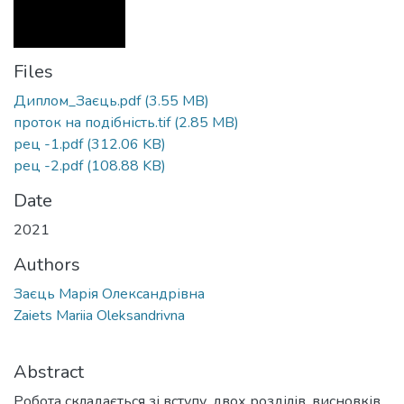
Files
Диплом_Заєць.pdf
(3.55 MB)
проток на подібність.tif
(2.85 MB)
рец -1.pdf
(312.06 KB)
рец -2.pdf
(108.88 KB)
Date
2021
Authors
Заєць Марія Олександрівна
Zaiets Mariia Oleksandrivna
Abstract
Робота складається зі вступу, двох розділів, висновків