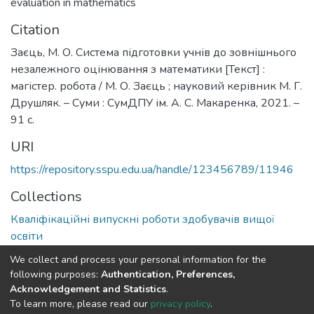
evaluation in mathematics
Citation
Заєць, М. О. Система підготовки учнів до зовнішнього
незалежного оцінювання з математики [Текст] :
магістер. робота / М. О. Заєць ; науковий керівник М. Г.
Друшляк. – Суми : СумДПУ ім. А. С. Макаренка, 2021. –
91 с.
URI
https://repository.sspu.edu.ua/handle/123456789/11946
Collections
Кваліфікаційні випускні роботи здобувачів вищої
освіти
We collect and process your personal information for the
Full item page
Google Scholar
following purposes:
Authentication, Preferences,
Acknowledgement and Statistics
.
To learn more, please read our
privacy policy
.
DSpace software and SSPU named after A.S. Makarenko