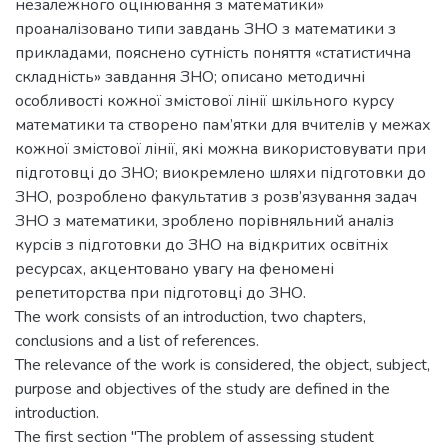
незалежного оцінювання з математики»
проаналізовано типи завдань ЗНО з математики з
прикладами, пояснено сутність поняття «статистична
складність» завдання ЗНО; описано методичні
особливості кожної змістової лінії шкільного курсу
математики та створено пам’ятки для вчителів у межах
кожної змістової лінії, які можна використовувати при
підготовці до ЗНО; виокремлено шляхи підготовки до
ЗНО, розроблено факультатив з розв’язування задач
ЗНО з математики, зроблено порівняльний аналіз
курсів з підготовки до ЗНО на відкритих освітніх
ресурсах, акцентовано увагу на феномені
репетиторства при підготовці до ЗНО.
The work consists of an introduction, two chapters,
conclusions and a list of references.
The relevance of the work is considered, the object, subject,
purpose and objectives of the study are defined in the
introduction.
The first section "The problem of assessing student