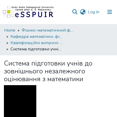
(current)
Log In
Communities
Home
Фізико-математичний факультет
&
Кафедра математики, фізики та методик їх навчання
Collections
Кваліфікаційні випускні роботи здобувачів вищої освіти
Система підготовки учнів до зовнішнього незалежного оцінювання з математики
All of DSpace
Система підготовки учнів до
Statistics
зовнішнього незалежного
оцінювання з математики