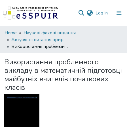
(current)
Log In
Communities
Home
Наукові фахові видання СумДПУ
&
Актуальні питання природничо-математичної освіти
Collections
Використання проблемного викладу в математичній підготовці майбутніх вчителів початкових класів
All of DSpace
Використання проблемного
викладу в математичній підготовці
Statistics
майбутніх вчителів початкових
класів