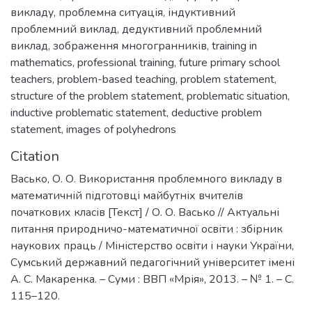
викладу
,
проблемна ситуація
,
індуктивний
проблемний виклад
,
дедуктивний проблемний
виклад
,
зображення многогранників
,
training in
mathematics
,
professional training
,
future primary school
teachers
,
problem-based teaching
,
problem statement
,
structure of the problem statement
,
problematic situation
,
inductive problematic statement
,
deductive problem
statement
,
images of polyhedrons
Citation
Васько, О. О. Використання проблемного викладу в
математичній підготовці майбутніх вчителів
початкових класів [Текст] / О. О. Васько // Актуальні
питання природничо-математичної освіти : збірник
наукових праць / Міністерство освіти і науки України,
Сумський державний педагогічний університет імені
А. С. Макаренка. – Суми : ВВП «Мрія», 2013. – № 1. – С.
115–120.