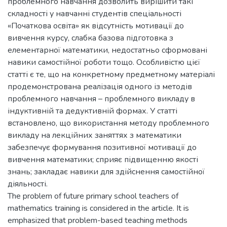
проблемного навчання дозволить вирішити такі
складності у навчанні студентів спеціальності
«Початкова освіта» як відсутність мотивації до
вивчення курсу, слабка базова підготовка з
елементарної математики, недостатньо сформовані
навики самостійної роботи тощо. Особливістю цієї
статті є те, що на конкретному предметному матеріалі
продемонстрована реалізація одного із методів
проблемного навчання – проблемного викладу в
індуктивній та дедуктивній формах. У статті
встановлено, що використання методу проблемного
викладу на лекційних заняттях з математики
забезпечує формування позитивної мотивації до
вивчення математики; сприяє підвищенню якості
знань; закладає навики для здійснення самостійної
діяльності.
The problem of future primary school teachers of
mathematics training is considered in the article. It is
emphasized that problem-based teaching methods