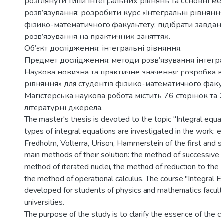
розглянути типи інтегральних рівнянь та основні ме
розв’язування; розробити курс «Інтегральні рівнянн
фізико-математичного факультету; підібрати завдан
розв’язування на практичних заняттях.
Об’єкт дослідження: інтегральні рівняння.
Предмет дослідження: методи розв’язування інтегр
Наукова новизна та практичне значення: розробка к
рівняння» для студентів фізико-математичного факу
Магістерська наукова робота містить 76 сторінок та
літературні джерела.
The master's thesis is devoted to the topic "Integral equa
types of integral equations are investigated in the work: 
Fredholm, Volterra, Urison, Hammerstein of the first and 
main methods of their solution: the method of successive
method of iterated nuclei, the method of reduction to the d
the method of operational calculus. The course "Integral 
developed for students of physics and mathematics facult
universities.
The purpose of the study is to clarify the essence of the c