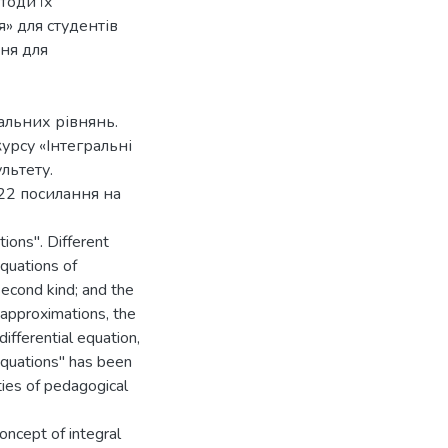
тоди їх
я» для студентів
ня для
альних рівнянь.
урсу «Інтегральні
льтету.
 22 посилання на
tions". Different
equations of
second kind; and the
 approximations, the
ifferential equation,
Equations" has been
ies of pedagogical
oncept of integral