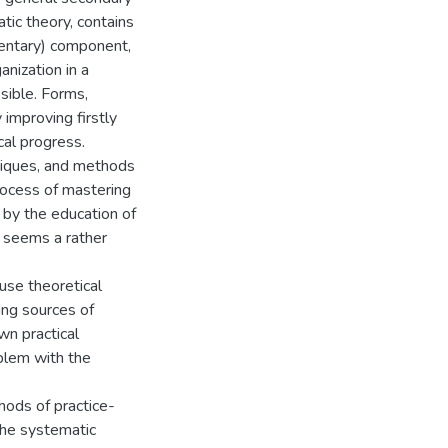
tic theory, contains
mentary) component,
nization in a
sible. Forms,
improving firstly
cal progress.
niques, and methods
process of mastering
 by the education of
 seems a rather
use theoretical
ing sources of
wn practical
blem with the
hods of practice-
the systematic