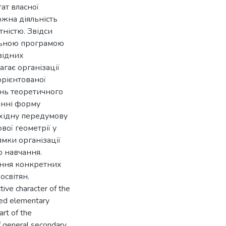
ат власної
кожна діяльність
ністю. Звідси
льною програмою
овідних
гає організації
орієнтованої
ань теоретичного
інні форму
бхідну передумову
ої геометрії у
ямки організації
о навчання.
ення конкретних
освітян.
tive character of the
led elementary
rt of the
f general secondary