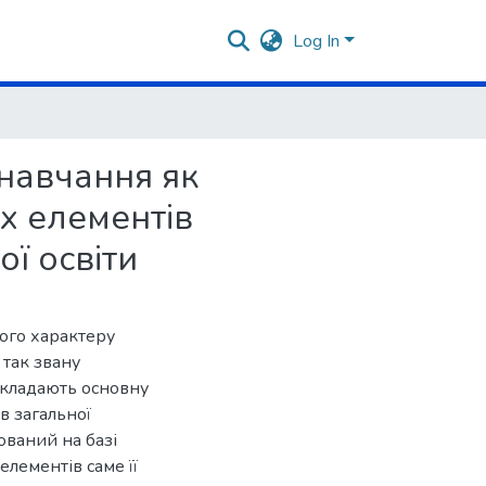
Log In
 навчання як
х елементів
ої освіти
ого характеру
 так звану
складають основну
в загальної
ований на базі
 елементів саме її