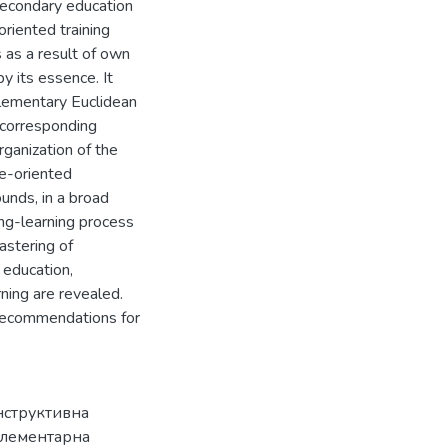
secondary education
oriented training
 as a result of own
by its essence. It
elementary Euclidean
 corresponding
rganization of the
ce-oriented
unds, in a broad
ing-learning process
astering of
 education,
rning are revealed.
l recommendations for
нструктивна
лементарна