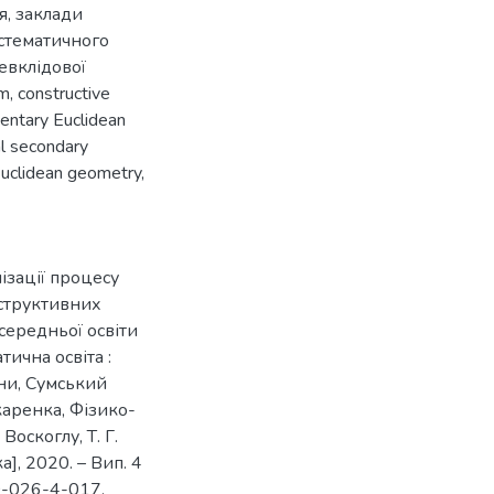
я
,
заклади
стематичного
евклідової
sm
,
constructive
entary Euclidean
al secondary
 Euclidean geometry
,
ізації процесу
структивних
 середньої освіти
тична освіта :
їни, Сумський
каренка, Фізико-
Воскоглу, Т. Г.
а], 2020. – Вип. 4
0-026-4-017.