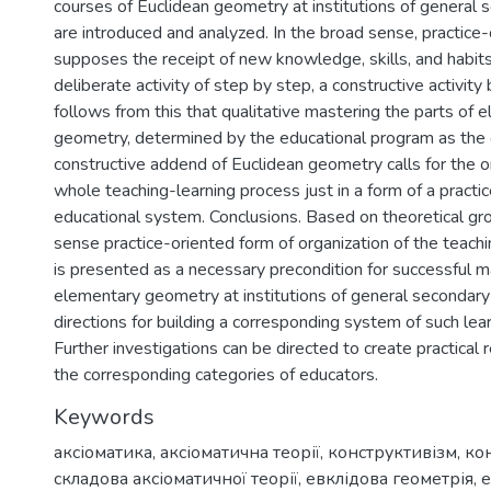
courses of Euclidean geometry at institutions of general 
are introduced and analyzed. In the broad sense, practice-
supposes the receipt of new knowledge, skills, and habits
deliberate activity of step by step, a constructive activity 
follows from this that qualitative mastering the parts of 
geometry, determined by the educational program as the
constructive addend of Euclidean geometry calls for the o
whole teaching-learning process just in a form of a practi
educational system. Conclusions. Based on theoretical gro
sense practice-oriented form of organization of the teach
is presented as a necessary precondition for successful m
elementary geometry at institutions of general secondary
directions for building a corresponding system of such lea
Further investigations can be directed to create practica
the corresponding categories of educators.
Keywords
аксіоматика
,
аксіоматична теорії
,
конструктивізм
,
ко
складова аксіоматичної теорії
,
евклідова геометрія
,
е