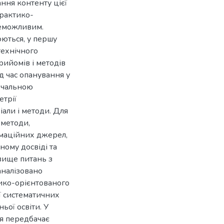
ання контенту цієї
практико-
неможливим.
ються, у першу
ехнічного
рийомів і методів
 час опанування у
авчальною
етрії
али і методи. Для
 методи,
рмаційних джерел,
ному досвіді та
вище питань з
аналізовано
ико-орієнтованого
ї систематичних
ьої освіти. У
я передбачає