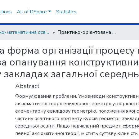
ctions
All of DSpace
Statistics
Фізико-математична освіта
Практико-орієнтована форма організації процесу навчання як необхідна передумова опанування конструктивних елементів евклідової геометрії у закладах загальної середньої освіти
а форма організації процесу
а опанування конструктивни
у закладах загальної середнь
Abstract
Формулювання проблеми. Умовиводи конструктивн
аксіоматичної теорії евклідової геометрії утворюють
елементарну евклідову геометрію, положення якої 
частину освітнього контенту курсів геометрії закладі
середньої освіти. Якщо навчальний предмет, сформ
певної аксіоматичної теорії, містить суттєву кількість