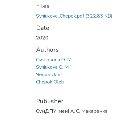
Files
Syniukova_Chepok.pdf
(322.83 KB)
Date
2020
Authors
Синюкова О. М.
Syniukova O. M.
Чепок Олег
Chepok Oleh
Publisher
СумДПУ імені А. С. Макаренка