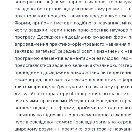
конструктивної (елементарної) складової, то опанув
складової без організації у визначеному розумінні 
орієнтованого процесу навчання представляється 
Форми, прийоми і методи подібного навчання зміню
чергу, завдяки невпинному прискоренню науково-т
прогресу. Дослідження доцільних сучасних форм, п
впровадження практико-орієнтованого навчання під
закладах загальної середньої освіти визначених н
програмою елементів елементарної евклідової геом
представляється задачею вельми актуальною. Матері
проведення досліджень використано як теоретичні
насамперед, пов’язані з аналізом відповідних інфо
так і емпіричні, які ґрунтуються на власному практич
дискусійного характеру обговореннях визначених 
вчителями-практиками. Результати. Наведено і про
конкретні доцільні форми, прийоми і методи практ
навчання по відношенню до елементарної складово
курсів евклідової геометрії закладів загальної середн
широкому розумінні практико-орієнтоване навчанн