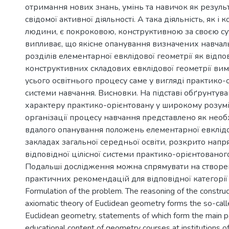
отримання нових знань, умінь та навичок як результ
свідомої активної діяльності. А така діяльність, як і 
людини, є покроковою, конструктивною за своєю сут
випливає, що якісне опанування визначених навча
розділів елементарної евклідової геометрії як відп
конструктивних складових евклідової геометрії вима
усього освітнього процесу саме у вигляді практико-
системи навчання. Висновки. На підставі обґрунтув
характеру практико-орієнтовану у широкому розум
організації процесу навчання представлено як нео
вдалого опанування положень елементарної евклідов
закладах загальної середньої освіти, розкрито напр
відповідної цілісної системи практико-орієнтованог
Подальші дослідження можна спрямувати на створ
практичних рекомендацій для відповідної категорії 
Formulation of the problem. The reasoning of the construc
axiomatic theory of Euclidean geometry forms the so-cal
Euclidean geometry, statements of which form the main pa
educational content of geometry courses at institutions o