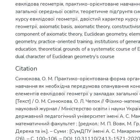
евклідова геометрія
,
практико-орієнтоване навчанн
загальної середньої освіти
,
теоретичне підґрунтя си
курсу евклідової геометрії
,
двоїстий характер курсу 
геометрії
,
axiomatic basis
,
axiomatic theory
,
constructivi
component of axiomatic theory
,
Euclidean geometry
,
elem
geometry
,
practice-oriented training
,
institutions of gener
education
,
theoretical grounds of a systematic course of
dual character of Euclidean geometry’s course
Citation
Синюкова, О. М. Практико-орієнтована форма орган
навчання як необхідна передумова опанування кон
елементів евклідової геометрії у закладах загальної
[Текст] / О. М. Синюкова, О. Л. Чепок // Фізико-матема
науковий журнал / Міністерство освіти і науки Укра
державний педагогічний університет імені А. С. Ма
математичний факультет ; [редкол.: М. П. Вовк, М. Гр. 
Дерека та ін.]. – Суми : [СумДПУ імені А. С. Макаренк
(26). – С. 100–106. – DOI: 10.31110/2413-1571-202