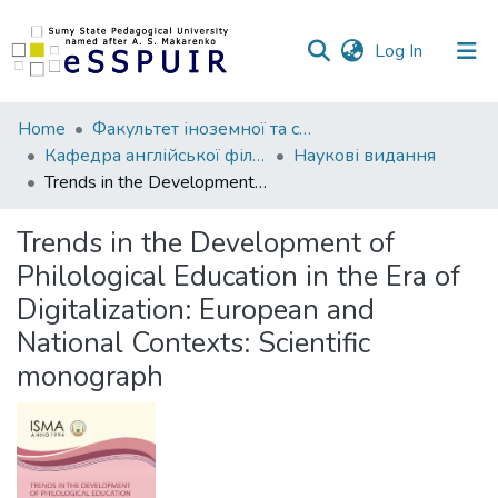
(current)
Log In
Communities
Home
Факультет іноземної та слов’янської філології
&
Кафедра англійської філології та лінгводидактики
Наукові видання
Collections
Trends in the Development of Philological Education in the Era of Digitalization: European and National Contexts: Scientific monograph
All of DSpace
Trends in the Development of
Philological Education in the Era of
Statistics
Digitalization: European and
National Contexts: Scientific
monograph