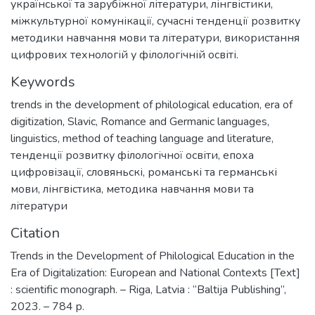
української та зарубіжної літератури, лінгвістики,
міжкультурної комунікації, сучасні тенденції розвитку
методики навчання мови та літератури, використання
цифрових технологій у філологічній освіті.
Keywords
trends in the development of philological education
,
era of
digitization
,
Slavic
,
Romance and Germanic languages
,
linguistics
,
method of teaching language and literature
,
тенденції розвитку філологічної освіти
,
епоха
цифровізації
,
словяньскі
,
романські та германські
мови
,
лінгвістика
,
методика навчання мови та
літератури
Citation
Trends in the Development of Philological Education in the
Era of Digitalization: European and National Contexts [Text]
: scientific monograph. – Riga, Latvia : “Baltija Publishing”,
2023. – 784 p.