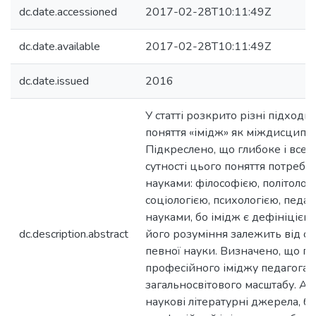
dc.date.accessioned
2017-02-28T10:11:49Z
dc.date.available
2017-02-28T10:11:49Z
dc.date.issued
2016
У статті розкрито різні підход
поняття «імідж» як міждисципл
Підкреслено, що глибоке і всеб
сутності цього поняття потребу
науками: філософією, політологі
соціологією, психологією, педа
науками, бо імідж є дефініцією 
dc.description.abstract
його розуміння залежить від об
певної науки. Визначено, що п
професійного іміджу педагога н
загальносвітового масштабу. Ан
наукові літературні джерела, б