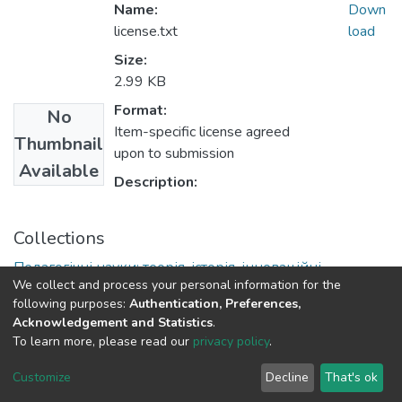
Name:
Down
license.txt
load
Size:
2.99 KB
Format:
No
Item-specific license agreed
Thumbnail
upon to submission
Available
Description:
Collections
Педагогічні науки: теорія, історія, інноваційні
We collect and process your personal information for the
технології
following purposes:
Authentication, Preferences,
Acknowledgement and Statistics
.
To learn more, please read our
privacy policy
.
DSpace software and SSPU named after A.S. Makarenko
copyright © 2002-2026
LYRASIS
Customize
Decline
That's ok
Cookie settings
Privacy policy
Send Feedback