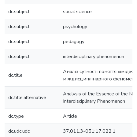
dc.subject
social science
dc.subject
psychology
dc.subject
pedagogy
dc.subject
interdisciplinary phenomenon
Аналіз сутності поняття «імідж» 
dc.title
міждисциплінарного феномен
Analysis of the Essence of the Not
dc.title.alternative
Interdisciplinary Phenomenon
dc.type
Article
dc.udc.udc
37.011.3-051:17.022.1