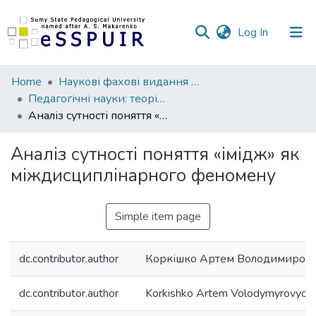
(current)
Log In
Communities
Home
Наукові фахові видання СумДПУ
&
Педагогічні науки: теорія, історія, інноваційні технології
Collections
Аналіз сутності поняття «імідж» як міждисциплінарного феномену
All of DSpace
Аналіз сутності поняття «імідж» як
міждисциплінарного феномену
Statistics
Simple item page
dc.contributor.author
Коркішко Артем Володимиров
dc.contributor.author
Korkishko Artem Volodymyrovych