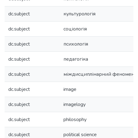
dc.subject
культурологія
dc.subject
соціологія
dc.subject
психологія
dc.subject
педагогіка
dc.subject
міждисциплінарний феномен
dc.subject
image
dc.subject
imagelogy
dc.subject
philosophy
dc.subject
political science