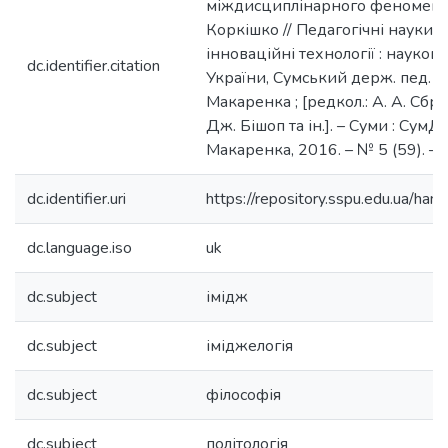
міждисциплінарного феномену [
Коркішко // Педагогічні науки: те
інноваційні технології : науко
dc.identifier.citation
України, Сумський держ. пед. ун-
Макаренка ; [редкол.: А. А. Сбру
Дж. Бішоп та ін.]. – Суми : СумДП
Макаренка, 2016. – № 5 (59). – 
dc.identifier.uri
https://repository.sspu.edu.ua/
dc.language.iso
uk
dc.subject
імідж
dc.subject
іміджелогія
dc.subject
філософія
dc.subject
політологія