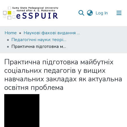
(current)
Log In
Communities
Home
Наукові фахові видання СумДПУ
&
Педагогічні науки: теорія, історія, інноваційні технології
Collections
Практична підготовка майбутніх соціальних педагогів у вищих навчальних закладах як актуальна освітня проблема
All of DSpace
Практична підготовка майбутніх
соціальних педагогів у вищих
Statistics
навчальних закладах як актуальна
освітня проблема