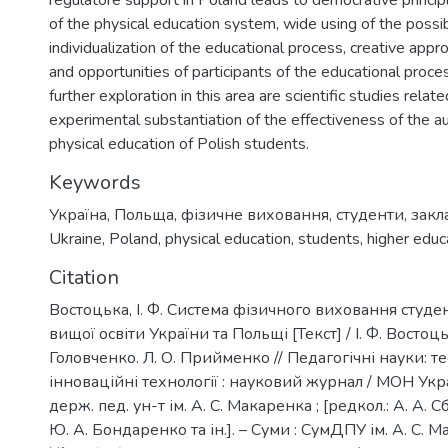
regulatore support in Poland leads to democrative princi
of the physical education system, wide using of the possibi
individualization of the educational process, creative appr
and opportunities of participants of the educational proce
further exploration in this area are scientific studies relat
experimental substantiation of the effectiveness of the a
physical education of Polish students.
Keywords
Україна
,
Польща
,
фізичне виховання
,
студенти
,
закл
Ukraine
,
Poland
,
physical education
,
students
,
higher educa
Citation
Востоцька, І. Ф. Система фізичного виховання студен
вищої освіти України та Польщі [Текст] / І. Ф. Востоцьк
Головченко. Л. О. Прийменко // Педагогічні науки: тео
інноваційні технології : науковий журнал / МОН Укр
держ. пед. ун-т ім. А. С. Макаренка ; [редкол.: А. А. Сб
Ю. А. Бондаренко та ін.]. – Суми : СумДПУ ім. А. С. М