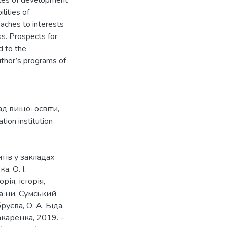
ples of development
lities of
oaches to interests
ss. Prospects for
ed to the
uthor’s programs of
ад вищої освіти
,
tion institution
тів у закладах
а, О. І.
рія, історія,
аїни, Сумський
руєва, О. А. Біда,
акаренка, 2019. –