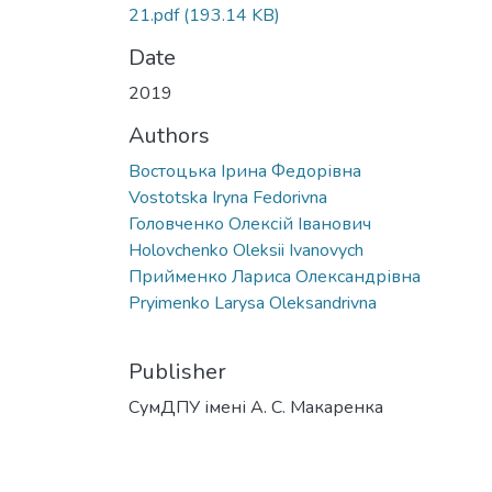
21.pdf
(193.14 KB)
Date
2019
Authors
Востоцька Ірина Федорівна
Vostotska Iryna Fedorivna
Головченко Олексій Іванович
Holovchenko Oleksii Ivanovych
Прийменко Лариса Олександрівна
Pryimenko Larysa Oleksandrivna
Publisher
СумДПУ імені А. С. Макаренка