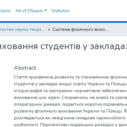
ctions
All of DSpace
Statistics
Педагогічні науки: теорія, історія, інноваційні технології
Система фізичного виховання студентів у закладах вищої освіти України та Польщі
ховання студентів у заклада
Abstract
Стаття присвячена розвитку та становленню фізичн
студентів у закладах вищої освіти України та Польщі
історіографія та програмно-нормативне забезпечен
виховання цих країн. Спираючись на аналіз та узага
літературних джерел, подається коротка порівняль
розвитку фізичного виховання України та Польщі. 
розглядається як невід’ємна складова гармонійного
особистості. Перспективи подальших розвідок у да