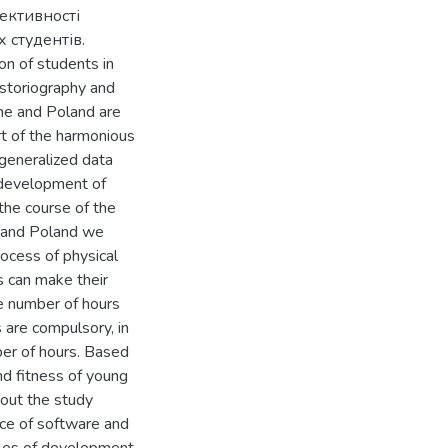
ективності
 студентів.
on of students in
istoriography and
ne and Poland are
rt of the harmonious
 generalized data
e development of
the course of the
e and Poland we
rocess of physical
s can make their
he number of hours
 are compulsory, in
ber of hours. Based
nd fitness of young
hout the study
nce of software and