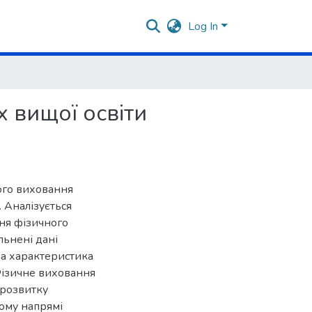
Log In
х вищої освіти
ого виховання
. Аналізується
ня фізичного
льнені дані
на характеристика
Фізичне виховання
 розвитку
ному напрямі