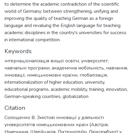
to determine the academic contradiction of the scientific
world of Germany: between strengthening, unifying and
improving the quality of teaching German as a foreign
language and revaluing the English language for teaching
academic disciplines in the country's universities for success
in international competition.
Keywords
інтернаціоналізація вищої освіти
,
університет
,
навчальні програми
,
академічна мобільність
,
навчання
,
інновації
,
німецькомовні країни
,
глобалізація
,
internationalization of higher education
,
university
,
educational programs
,
academic mobility
,
training
,
innovation
,
German‐speaking countries
,
globalization
Citation
Солощенко В. Змістові інновації у діяльності
університетів німецькомовних країн (Австрія,
Німеччина, Швейцарія, Ліхтенштейн, Люксембург) у