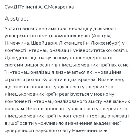
СумДПУ імені А. С.Макаренка
Abstract
У статті висвітлено змістові інновації у діяльності
університетів німецькомовних країн (Австрія,
Німеччина, Швейцарія, Ліхтенштейн, Люксембург) у
контексті інтернаціоналізації університетської освіти.
Доведено, що на сучасному етапі модернізації
системи вищої освіти в німецькомовних країнах саме
її інтернаціоналізація визначається як інноваційна
стратегія розвитку освіти в цих країнах. Визначено,
що змістові інновації у діяльності університетів
німецькомовних країн реалізуються у мовному
компоненті інтернаціоналізованого змісту навчальних
програм. Змістові інновації у діяльності університетів
німецькомовних країн у контексті інтернаціоналізації
вищої освіти уможливило визначення академічної
суперечності наукового світу Німеччини: між