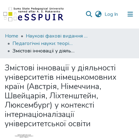
(current)
Log In
Communities
Home
Наукові фахові видання СумДПУ
&
Педагогічні науки: теорія, історія, інноваційні технології
Collections
Змістові інновації у діяльності університетів німецькомовних країн (Австрія, Німеччина, Швейцарія, Ліхтенштейн, Люксембург) у контексті інтернаціоналізації університетської освіти
All of DSpace
Змістові інновації у діяльності
університетів німецькомовних
Statistics
країн (Австрія, Німеччина,
Швейцарія, Ліхтенштейн,
Люксембург) у контексті
інтернаціоналізації
університетської освіти