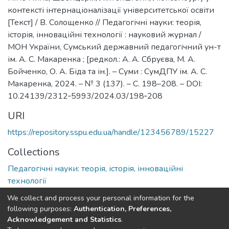
контексті інтернаціоналізації університетської освіти
[Текст] / В. Солощенко // Педагогічні науки: теорія,
історія, інноваційні технології : науковий журнал /
МОН України, Сумський державний педагогічний ун-т
ім. А. С. Макаренка ; [редкол.: А. А. Сбруєва, М. А.
Бойченко, О. А. Біда та ін.]. – Суми : СумДПУ ім. А. С.
Макаренка, 2024. – № 3 (137). – С. 198–208. – DOI:
10.24139/2312‐5993/2024.03/198‐208
URI
https://repository.sspu.edu.ua/handle/123456789/15227
Collections
Педагогічні науки: теорія, історія, інноваційні
технології
We collect and process your personal information for the
Full item page
Google Scholar
following purposes:
Authentication, Preferences,
Acknowledgement and Statistics
.