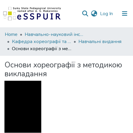
(current)
Log In
Communities
Home
Навчально-науковий інститут культури та мистецтв
&
Кафедра хореографії та музичного мистецтва
Навчальні видання
Collections
Основи хореографії з методикою викладання
All of DSpace
Основи хореографії з методикою
викладання
Statistics