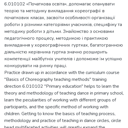
6.010102 «Початкова освіта», допомагає опанувати
теорію та методику викладання хореографії в
початкових класах, засвоїти особливості організації
роботи з різними категоріями учасників, специфіку та
методику роботи з дітьми. Знайомство з основами
педагогічного процесу, методикою і практикою
викладання у хореографічних гуртках, багатогранною
діяльністю керівника гуртка значно розширить
компетенції майбутніх учителів і допоможе їм успішно
конкурувати на ринку праці.
Practice drawn up in accordance with the curriculum course
"Basics of Choreography teaching methods" training
direction 6.010102 "Primary education" helps to learn the
theory and methodology of teaching dance in primary school,
learn the peculiarities of working with different groups of
participants, and the specific method of working with
children. Getting to know the basics of teaching process,
methodology and practice of teaching in dance circles, circle
head multifaceted activities will greatly expand the