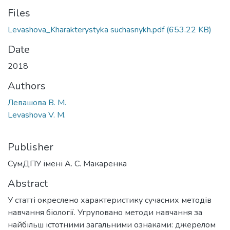
Files
Levashova_Kharakterystyka suchasnykh.pdf
(653.22 KB)
Date
2018
Authors
Левашова В. М.
Levashova V. M.
Publisher
СумДПУ імені А. С. Макаренка
Abstract
У статті окреслено характеристику сучасних методів
навчання біології. Угруповано методи навчання за
найбільш істотними загальними ознаками: джерелом