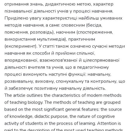
отримання знань, дидактичною метою, характер
пізнавальної діяльності учнів у процесі навчання.
Приділено увагу характеристиці найбільш уживаних
методів навчання, а саме: словесним (бесіда,
пояснення, розповідь), наочним (спостереження,
використання мультимедіа), практичним
(експеримент). У статті також означено сучасні методи
навчання як способи й прийоми спільної,
впорядкованої, взаємопов'язаної й цілеспрямованої
діяльності вчителя та учнів, що в педагогічному
процесі виконують наступні функції: навчальну,
розвивальну, виховну, спонукальну та контрольну, що
й забезпечує позитивну навчальну діяльність.
The article outlines the characteristics of modern methods
of teaching biology. The methods of teaching are grouped
based on the most significant general features: the source
of knowledge, didactic purpose, the nature of cognitive
activity of students in the process of learning. Attention is
paid to the description of the most used teaching methods,