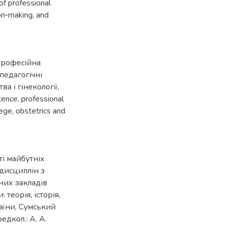
of professional
ion‐making, and
професійна
педагогічні
а і гінекології
,
tence
,
professional
lege
,
obstetrics and
і майбутніх
 дисциплін з
чних закладів
 теорія, історія,
аїни, Сумський
едкол.: А. А.