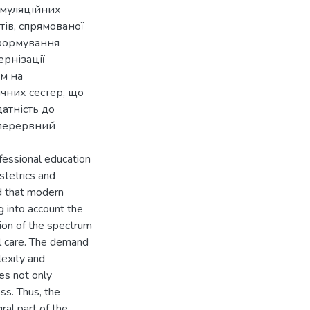
симуляційних
тів, спрямованої
 формування
рнізації
м на
ичних сестер, що
атність до
неперервний
ofessional education
bstetrics and
ed that modern
g into account the
sion of the spectrum
al care. The demand
lexity and
res not only
ss. Thus, the
al part of the