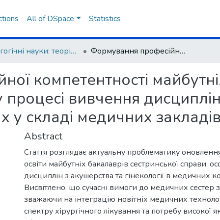
ctions
All of DSpace
Statistics
Педагогічні науки: теорія, історія, інноваційні технології
Формування професійної компетентності майбутніх бакалаврів сестринської справи у процесі вивчення дисциплін з акушерства та гінекології в коледжах у складі медичних закладів вищої освіти
ної компетентності майбутні
у процесі вивчення дисциплін
ах у складі медичних закладів
Abstract
Стаття розглядає актуальну проблематику оновленн
освіти майбутніх бакалаврів сестринської справи, ос
дисциплін з акушерства та гінекології в медичних к
Висвітлено, що сучасні вимоги до медичних сестер 
зважаючи на інтеграцію новітніх медичних техноло
спектру хірургічного лікування та потребу високої я