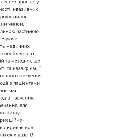
сестер зростає у
ності інвазивних
професійної
аким чином,
ральною частиною
зпечуючи
сть медичних
я необхідності
й та методик, що
і та кваліфікації
итичного мислення,
одії з пацієнтами
ня, які
одів навчання,
вчання, для
 розвитку
ормаційно‐
відкриває нові
ки фахівців. В