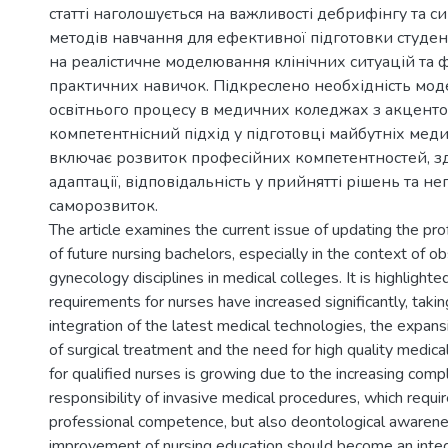
статті наголошується на важливості дебрифінгу та 
методів навчання для ефективної підготовки студен
на реалістичне моделювання клінічних ситуацій та
практичних навичок. Підкреслено необхідність моде
освітнього процесу в медичних коледжах з акценто
компетентнісний підхід у підготовці майбутніх мед
включає розвиток професійних компетентностей, зд
адаптації, відповідальність у прийнятті рішень та 
саморозвиток.
The article examines the current issue of updating the pr
of future nursing bachelors, especially in the context of o
gynecology disciplines in medical colleges. It is highlight
requirements for nurses have increased significantly, takin
integration of the latest medical technologies, the expan
of surgical treatment and the need for high quality medic
for qualified nurses is growing due to the increasing comp
responsibility of invasive medical procedures, which requi
professional competence, but also deontological awarene
improvement of nursing education should become an integr