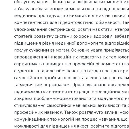
обслуговування. Попит на кваліфікованих медичних 
зв’язку зі збільшенням комплексності та відповідаль
медичних процедур, що вимагає від них не тільки 
компетентності, але й деонтологічної обізнаності. Т
удосконалення сестринської освіти має стати інтег
стратегії розвитку системи охорони здоров’я, забе
підвищення рівня медичної допомоги та відповідні
послуг сучасним вимогам. Основна увага приділяєтьс
впровадження інноваційних педагогічних технологі
сприятимуть підвищенню професійної компетентност
студентів, а також забезпеченню їх здатності до кр
самостійного прийняття рішень та ефективної взаєм
та медичним персоналом. Проаналізовано досліджен
підкреслюють значення інтеграції інноваційних мет
зокрема проблемно‐орієнтованого та модульного на
стимулювання самостійної навчальної активності та
професійних навичок. Також розглянуто вплив інф
комунікаційних технологій на процес навчання, що 
можливості для підвищення якості освіти та підготов