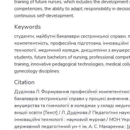
training of future nurses, which includes the development 
competencies, the ability to adapt, responsibility in decis
continuous self‐development.
Keywords
студенти
,
майбутні бакалаври сестринської справи
,
компетентність
,
професійна підготовка
,
інноваційні 
технології
,
медичний коледж
,
дисципліни з акушерств
students
,
future bachelors of nursing
,
professional compe
training
,
innovative pedagogical technologies
,
medical col
gynecology disciplines
Citation
Дудікова Л. Формування професійної компетентност
бакалаврів сестринської справи у процесі вивчення
акушерства та гінекології в коледжах у складі меди
вищої освіти [Текст] / Л. Дудікова // Педагогічні науки:
інноваційні технології : науковий журнал / МОН Укр
державний педагогічний ун-т ім. А. С. Макаренка ; [р