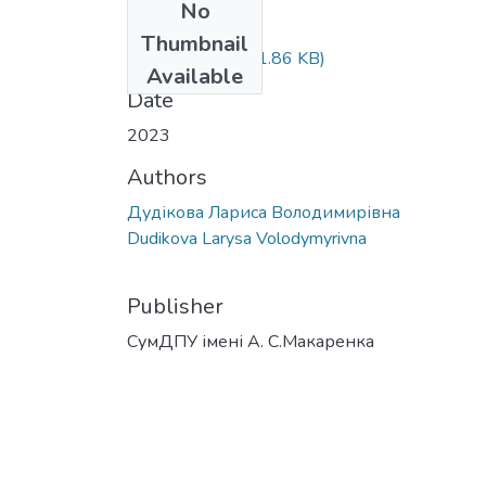
No
Files
Thumbnail
Dudikova.pdf
(331.86 KB)
Available
Date
2023
Authors
Дудікова Лариса Володимирівна
Dudikova Larysa Volodymyrivna
Publisher
СумДПУ імені А. С.Макаренка