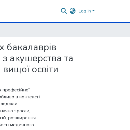
Log In
х бакалаврів
 з акушерства та
 вищої освіти
я професійної
обливо в контексті
оледжах.
значно зросли,
гій, розширення
кості медичного