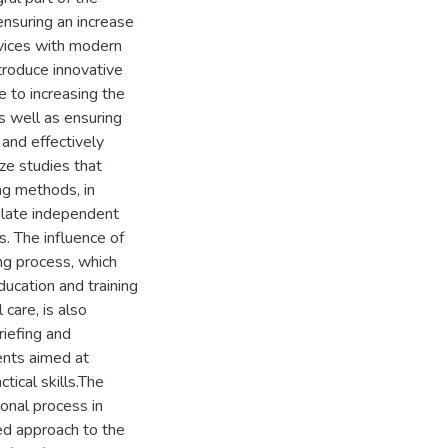
ensuring an increase
rvices with modern
troduce innovative
 to increasing the
s well as ensuring
, and effectively
yze studies that
ng methods, in
ulate independent
s. The influence of
ng process, which
ducation and training
care, is also
riefing and
ents aimed at
ctical skills.The
onal process in
d approach to the