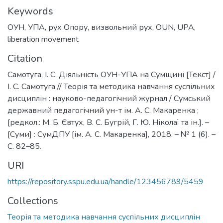
Keywords
ОУН
,
УПА
,
рух Опору
,
визвольний рух
,
OUN
,
UPA
,
liberation movement
Citation
Самотуга, І. С. Діяльність ОУН-УПА на Сумщині [Текст] /
І. С. Самотуга // Теорія та методика навчання суспільних
дисциплін : науково-педагогічний журнал / Сумський
державний педагогічний ун-т ім. А. С. Макаренка ;
[редкол.: М. Б. Євтух, В. С. Бугрій, Г. Ю. Ніколаї та ін.]. –
[Суми] : СумДПУ [ім. А. С. Макаренка], 2018. – № 1 (6). –
С. 82–85.
URI
https://repository.sspu.edu.ua/handle/123456789/5459
Collections
Теорія та методика навчання суспільних дисциплін