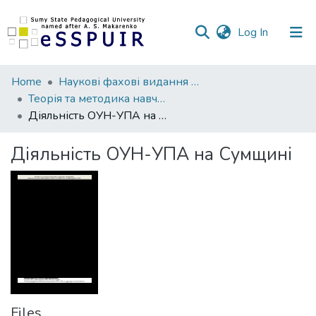
(current)
Log In
Communities
Home
Наукові фахові видання СумДПУ
&
Теорія та методика навчання суспільних дисциплін
Collections
Діяльність ОУН-УПА на Сумщині
All of DSpace
Діяльність ОУН-УПА на Сумщині
Statistics
Files