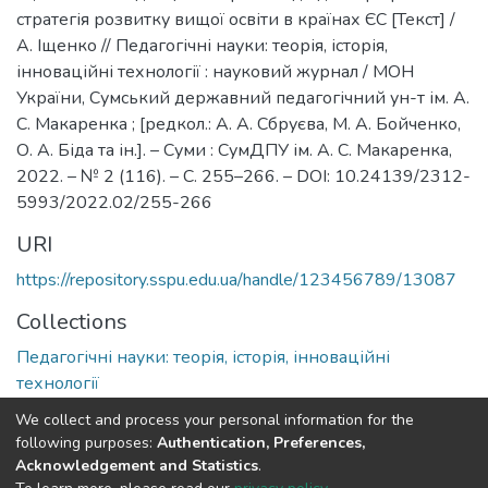
стратегія розвитку вищої освіти в країнах ЄС [Текст] /
А. Іщенко // Педагогічні науки: теорія, історія,
інноваційні технології : науковий журнал / МОН
України, Сумський державний педагогічний ун-т ім. А.
С. Макаренка ; [редкол.: А. А. Сбруєва, М. А. Бойченко,
О. А. Біда та ін.]. – Суми : СумДПУ ім. А. С. Макаренка,
2022. – № 2 (116). – С. 255–266. – DOI: 10.24139/2312-
5993/2022.02/255-266
URI
https://repository.sspu.edu.ua/handle/123456789/13087
Collections
Педагогічні науки: теорія, історія, інноваційні
технології
We collect and process your personal information for the
Full item page
Google Scholar
following purposes:
Authentication, Preferences,
Acknowledgement and Statistics
.