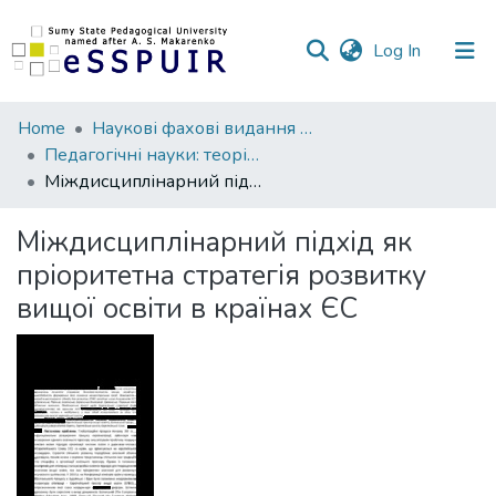
(current)
Log In
Communities
Home
Наукові фахові видання СумДПУ
&
Педагогічні науки: теорія, історія, інноваційні технології
Collections
Міждисциплінарний підхід як пріоритетна стратегія розвитку вищої освіти в країнах ЄС
All of DSpace
Міждисциплінарний підхід як
пріоритетна стратегія розвитку
Statistics
вищої освіти в країнах ЄС