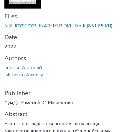
Files
MIZHDYSTSYPLINARNYI PIDKHID.pdf
(851.65 KB)
Date
2022
Authors
Іщенко Анатолій
Ishchenko Anatoliy
Publisher
СумДПУ імені А. С. Макаренка
Abstract
У статті розглядається питання актуалізації
міждисциплінарного підходу в Європейському