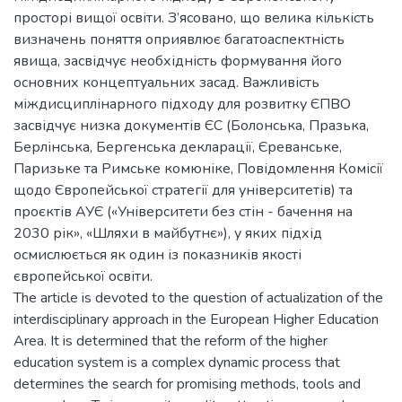
просторі вищої освіти. З’ясовано, що велика кількість
визначень поняття оприявлює багатоаспектність
явища, засвідчує необхідність формування його
основних концептуальних засад. Важливість
міждисциплінарного підходу для розвитку ЄПВО
засвідчує низка документів ЄС (Болонська, Празька,
Берлінська, Бергенська декларації, Єреванське,
Паризьке та Римське комюніке, Повідомлення Комісії
щодо Європейської стратегії для університетів) та
проєктів АУЄ («Університети без стін - бачення на
2030 рік», «Шляхи в майбутнє»), у яких підхід
осмислюється як один із показників якості
європейської освіти.
The article is devoted to the question of actualization of the
interdisciplinary approach in the European Higher Education
Area. It is determined that the reform of the higher
education system is a complex dynamic process that
determines the search for promising methods, tools and