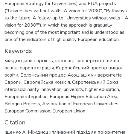
European Strategy for Universities) and EUA projects
("Universities without walls: A vision for 2030", "Pathways
to the future: A follow-up to "Universities without walls - A
vision for 2030""), in which the approach is gradually
becoming one of the most important and is understood as
one of the indicators of high quality European education.
Keywords
міждисциплінарність
,
інновації
,
університет
,
вища
освіта
,
євроінтеграція
,
Європейський простір вищої
освіти
,
Болонський процес
,
Асоціація університетів
Європи
,
Європейська комісія
,
Європейський Союз
,
interdisciplinarity
,
innovation
,
university
,
higher education
,
European integration
,
European Higher Education Area
,
Bologna Process
,
Association of European Universities
,
European Commission
,
European Union
Citation
Іщенко А. Міждисциплінарний підхід як пріоритетна