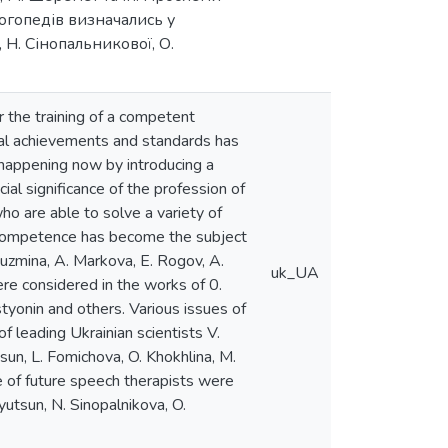
логопедів визначались у
 Н. Сінопальникової, О.
r the training of a competent
onal achievements and standards has
s happening now by introducing a
l significance of the profession of
ho are able to solve a variety of
l competence has become the subject
 Kuzmina, A. Markova, E. Rogov, A.
uk_UA
e considered in the works of 0.
styonin and others. Various issues of
f leading Ukrainian scientists V.
asun, L. Fomichova, O. Khokhlina, M.
 of future speech therapists were
iyutsun, N. Sinopalnikova, O.