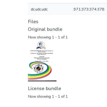
dc.udc.udc
971:373:374:378
Files
Original bundle
Now showing
1 - 1 of 1
License bundle
Now showing
1 - 1 of 1