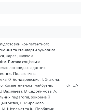
 підготовки компетентного
ягнення та стандарти зумовила
ся, наразі, шляхом
іти. Висока соціальна
телях-логопедах, здатних
дження. Педагогічна
ха, 0. Бондаревської. І. Зязюна,
ної компетентності майбутніх
uk_UA
 З Васильєва, В. Євдокимова, А.
альних педагогів, зокрема й
мітрієвої, С. Миронової, Н.
ої, М. Шеремет та ін. Проблеми