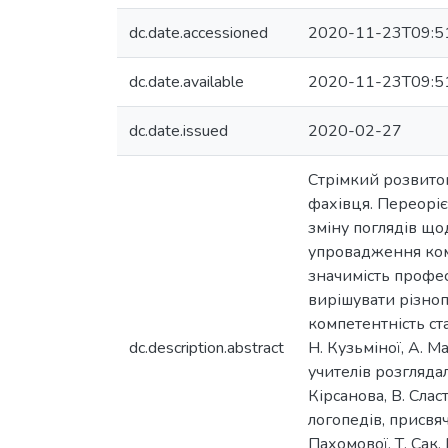
dc.date.accessioned
2020-11-23T09:5
dc.date.available
2020-11-23T09:5
dc.date.issued
2020-02-27
Стрімкий розвито
фахівця. Переоріє
зміну поглядів щод
упровадження комп
значимість профес
вирішувати різноп
компетентність ста
dc.description.abstract
Н. Кузьміної, А. 
учителів розглядал
Кірсанова, В. Слас
логопедів, присвяч
Пахомової, Т. Сак,