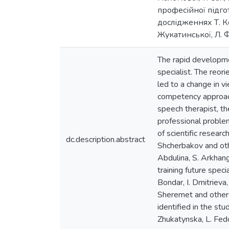
професійної підго
дослідженнях Т. Ко
Жукатинської, Л. 
The rapid developmen
specialist. The reo
led to a change in v
competency approach
speech therapist, th
professional proble
of scientific resear
dc.description.abstract
Shcherbakov and oth
Abdulina, S. Arkhang
training future spec
Bondar, I. Dmitrieva
Sheremet and others
identified in the stu
Zhukatynska, L. Fed