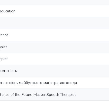
 education
tence
pist
apist
тентність
тентність майбутнього магістра-логопеда
tence of the Future Master Speech Therapist