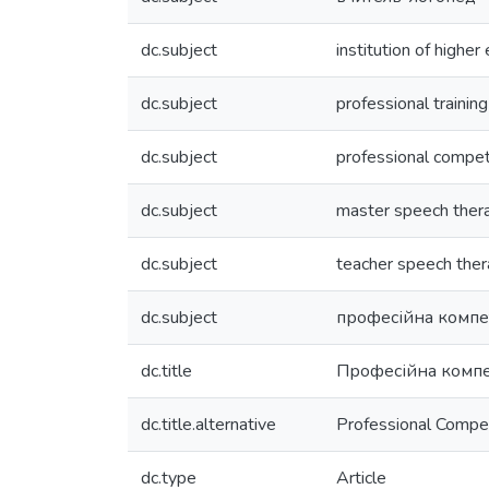
dc.subject
institution of higher
dc.subject
professional training
dc.subject
professional compe
dc.subject
master speech thera
dc.subject
teacher speech ther
dc.subject
професійна компе
dc.title
Професійна компе
dc.title.alternative
Professional Compe
dc.type
Article