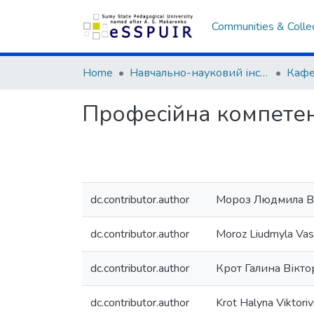
Communities & Colle
Home
Навчально-науковий інститут фізичної культури
Кафе
Професійна компетен
dc.contributor.author
Мороз Людмила В
dc.contributor.author
Moroz Liudmyla Vas
dc.contributor.author
Крот Галина Вікто
dc.contributor.author
Krot Halyna Viktori