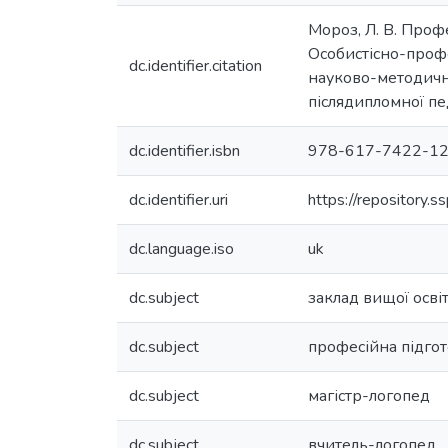
Мороз, Л. В. Профе
Особистісно-профес
dc.identifier.citation
науково-методично
післядипломної педа
dc.identifier.isbn
978-617-7422-12
dc.identifier.uri
https://repository
dc.language.iso
uk
dc.subject
заклад вищої осві
dc.subject
професійна підго
dc.subject
магістр-логопед
dc.subject
вчитель-логопед