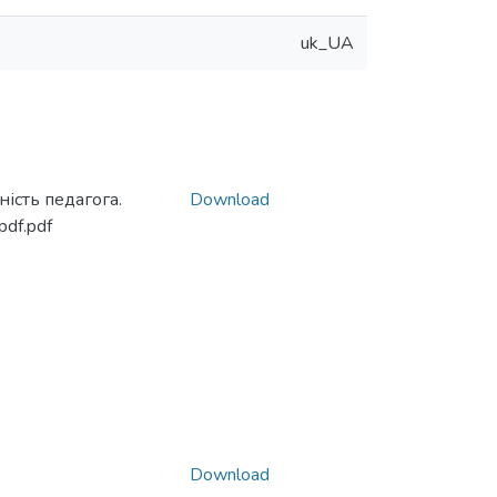
uk_UA
ість педагога.
Download
pdf.pdf
Download