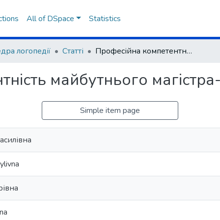
ctions
All of DSpace
Statistics
дра логопедії
Статті
Професійна компетентність майбутнього магістра-логопеда
тність майбутнього магістра
Simple item page
асилівна
ylivna
рівна
vna