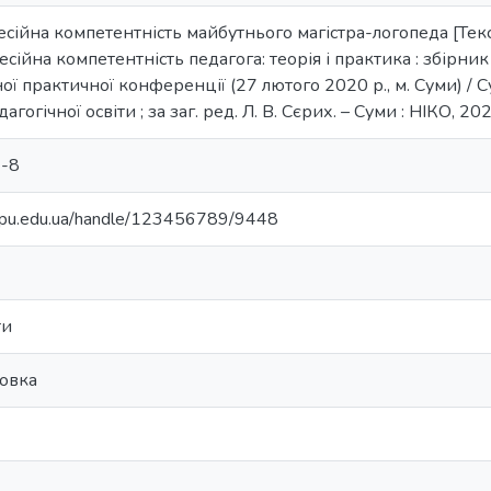
сійна компетентність майбутнього магістра-логопеда [Текст] 
ійна компетентність педагога: теорія і практика : збірник
ї практичної конференції (27 лютого 2020 р., м. Суми) / 
гогічної освіти ; за заг. ред. Л. В. Сєрих. – Суми : НІКО, 20
-8
.sspu.edu.ua/handle/123456789/9448
ти
товка