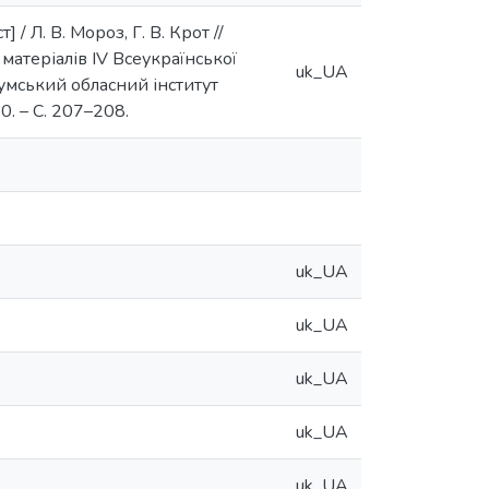
/ Л. В. Мороз, Г. В. Крот //
 матеріалів IV Всеукраїнської
uk_UA
Сумський обласний інститут
20. – С. 207–208.
uk_UA
uk_UA
uk_UA
uk_UA
uk_UA