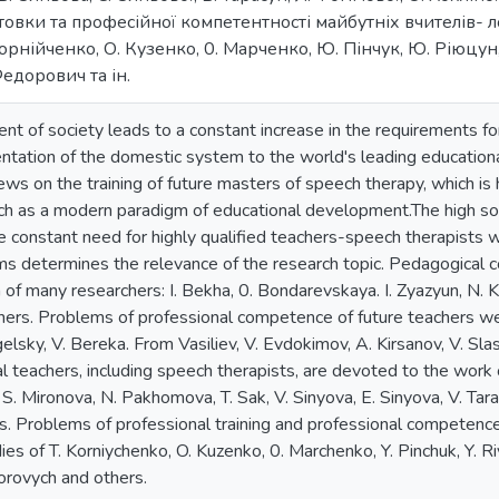
товки та професійної компетентності майбутніх вчителів- 
рнійченко, О. Кузенко, 0. Марченко, Ю. Пінчук, Ю. Ріюцун,
Федорович та ін.
t of society leads to a constant increase in the requirements fo
rientation of the domestic system to the world's leading educati
iews on the training of future masters of speech therapy, which i
 as a modern paradigm of educational development.The high socia
e constant need for highly qualified teachers-speech therapists w
ms determines the relevance of the research topic. Pedagogica
ch of many researchers: I. Bekha, 0. Bondarevskaya. I. Zyazyun, N.
ers. Problems of professional competence of future teachers wer
elsky, V. Bereka. From Vasiliev, V. Evdokimov, A. Kirsanov, V. Sla
ial teachers, including speech therapists, are devoted to the work o
, S. Mironova, N. Pakhomova, T. Sak, V. Sinyova, E. Sinyova, V. Tar
. Problems of professional training and professional competence
dies of T. Korniychenko, O. Kuzenko, 0. Marchenko, Y. Pinchuk, Y. R
orovych and others.