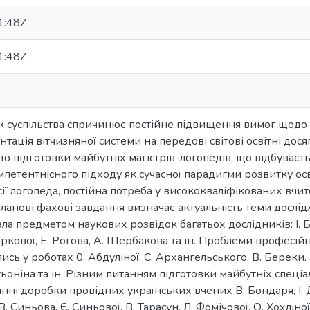
1:48Z
1:48Z
к суспільства спричинює постійне підвищення вимог щодо
нтація вітчизняної системи на передові світові освітні дос
о підготовки майбутніх магістрів-логопедів, що відбуваєть
етентнісного підходу як сучасної парадигми розвитку осв
ії логопеда, постійна потреба у висококваліфікованих вчи
ланові фахові завдання визначає актуальність теми дослі
ла предметом наукових розвідок багатьох дослідників: І. Бе
Маркової, Е. Рогова, А. Щербакова та ін. Проблеми професій
ись у роботах 0. Абдуліної, С. Архангельського, В. Береки.
тьоніна та ін. Різним питанням підготовки майбутніх спеці
нні доробки провідних українських вчених В. Бондаря, І. Д
 В. Синьова, Є. Синьової, В. Тарасун, Л. Фомічової, О. Хохлін