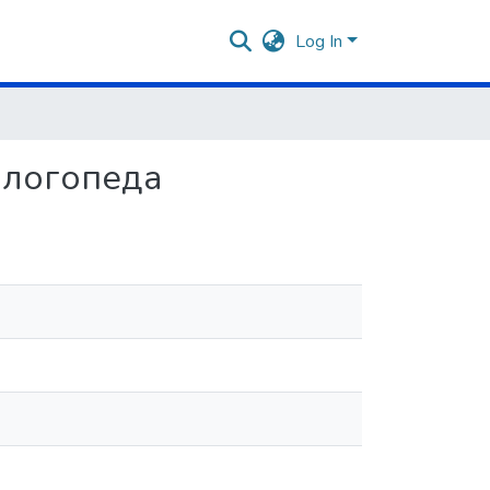
Log In
-логопеда