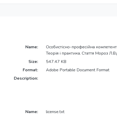
Name:
Особистісно-професійна компетентн
Теорія і практика. Стаття Мороз Л.В.
Size:
547.47 KB
Format:
Adobe Portable Document Format
Description:
Name:
license.txt