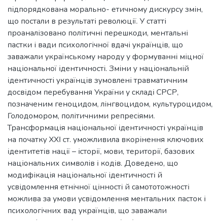
підпорядкована морально- етичному дискурсу змін,
що постали в результаті революції. У статті
проаналізовано політичні перешкоди, ментальні
пастки і вади психологічної вдачі українців, що
заважали українському народу у формуванні міцної
національної ідентичності. Зміни у національній
ідентичності українців зумовлені травматичним
досвідом перебування України у складі СРСР,
позначеним геноцидом, лінгвоцидом, культуроцидом,
Голодомором, політичними репресіями.
Трансформація національної ідентичності українців
на початку ХХІ ст. уможливила вкорінення ключових
ідентитетів нації – історії, мови, території, базових
національних символів і кодів. Доведено, що
модифікація національної ідентичності й
усвідомлення етнічної цінності й самототожності
можлива за умови усвідомлення ментальних пасток і
психологічних вад українців, що заважали