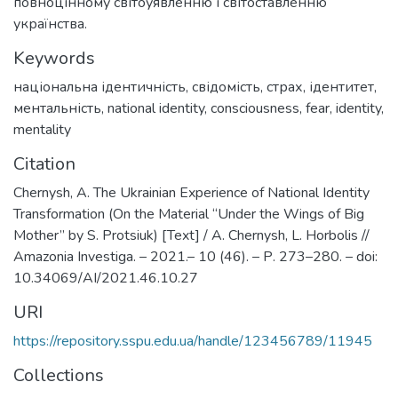
повноцінному світоуявленню і світоставленню
українства.
Keywords
національна ідентичність
,
свідомість
,
страх
,
ідентитет
,
ментальність
,
national identity
,
consciousness
,
fear
,
identity
,
mentality
Citation
Chernysh, A. The Ukrainian Experience of National Identity
Transformation (On the Material “Under the Wings of Big
Mother” by S. Protsiuk) [Text] / A. Chernysh, L. Horbolis //
Amazonia Investiga. – 2021.– 10 (46). – Р. 273–280. – doi:
10.34069/AI/2021.46.10.27
URI
https://repository.sspu.edu.ua/handle/123456789/11945
Collections