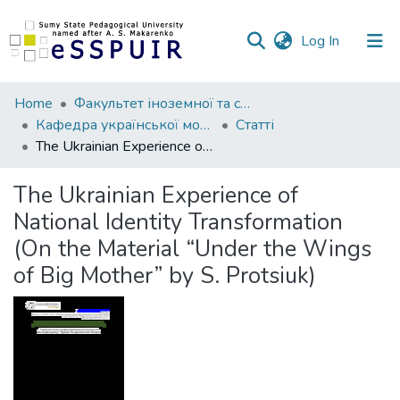
(current)
Log In
Communities
Home
Факультет іноземної та слов’янської філології
&
Кафедра української мови та літератури
Статті
Collections
The Ukrainian Experience of National Identity Transformation (On the Material “Under the Wings of Big Mother” by S. Protsiuk)
All of DSpace
The Ukrainian Experience of
National Identity Transformation
Statistics
(On the Material “Under the Wings
of Big Mother” by S. Protsiuk)