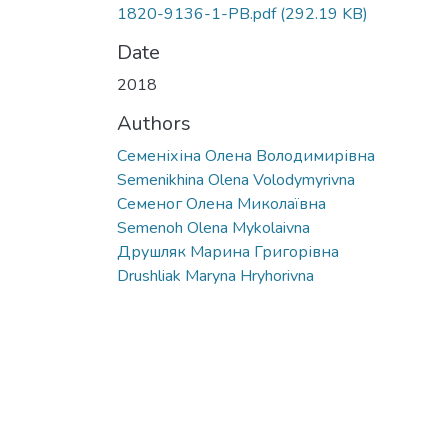
1820-9136-1-PB.pdf
(292.19 KB)
Date
2018
Authors
Семеніхіна Олена Володимирівна
Semenikhina Olena Volodymyrivna
Семеног Олена Миколаївна
Semenoh Olena Mykolaivna
Друшляк Марина Григорівна
Drushliak Maryna Hryhorivna