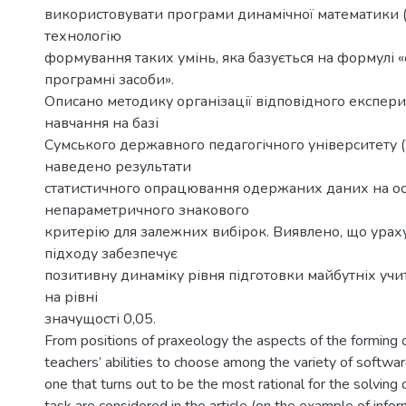
використовувати програми динамічної математики 
технологію
формування таких умінь, яка базується на формулі «
програмні засоби».
Описано методику організації відповідного експер
навчання на базі
Сумського державного педагогічного університету (У
наведено результати
статистичного опрацювання одержаних даних на ос
непараметричного знакового
критерію для залежних вибірок. Виявлено, що урах
підходу забезпечує
позитивну динаміку рівня підготовки майбутніх уч
на рівні
значущості 0,05.
From positions of praxeology the aspects of the forming o
teachers’ abilities to choose among the variety of softwar
one that turns out to be the most rational for the solving 