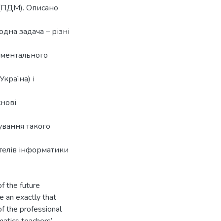
(ПДМ). Описано
одна задача – різні
иментального
країна) і
нові
ування такого
ителів інформатики
f the future
e an exactly that
of the professional