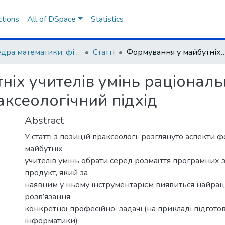
ctions
All of DSpace
Statistics
Кафедра математики, фізики та методик їх навчання
Статті
Формування у майбутніх учителів умінь раціонально обрати програмний за
ніх учителів умінь раціонал
аксеологічний підхід
Abstract
У статті з позицій праксеології розглянуто аспекти 
майбутніх
учителів умінь обрати серед розмаїття програмних з
продукт, який за
наявним у ньому інструментарієм виявиться найра
розв’язання
конкретної професійної задачі (на прикладі підгото
інформатики)