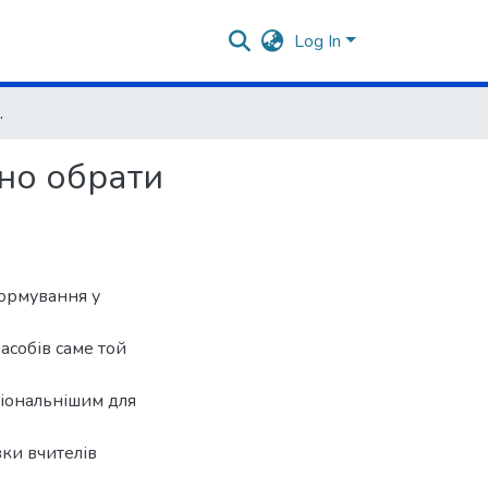
Log In
сіб: праксеологічний підхід
ьно обрати
формування у
асобів саме той
ціональнішим для
вки вчителів