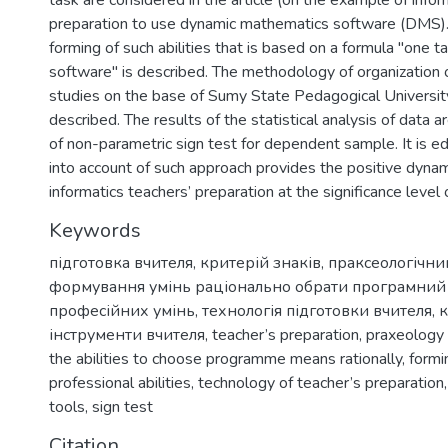
task are considered in the article (on the example of infor
preparation to use dynamic mathematics software (DMS).
forming of such abilities that is based on a formula "one ta
software" is described. The methodology of organization 
studies on the base of Sumy State Pedagogical University
described. The results of the statistical analysis of data a
of non-parametric sign test for dependent sample. It is e
into account of such approach provides the positive dynami
informatics teachers’ preparation at the significance level 
Keywords
підготовка вчителя
,
критерій знаків
,
праксеологічни
формування умінь раціонально обрати програмний 
професійних умінь
,
технологія підготовки вчителя
,
к
інструменти вчителя
,
teacher’s preparation
,
praxeology
the abilities to choose programme means rationally
,
formi
professional abilities
,
technology of teacher’s preparation
tools
,
sign test
Citation