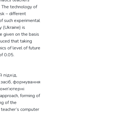
matics teachers’
 The technology of
sk – different
of such experimental
 (Ukraine) is
re given on the basis
duced that taking
cs of level of future
of 0.05.
й підхід
,
засіб
,
формування
омп’ютерні
 approach
,
forming of
ng of the
,
teacher’s computer