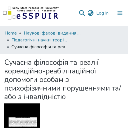
(current)
Log In
Communities
Home
Наукові фахові видання СумДПУ
&
Педагогічні науки: теорія, історія, інноваційні технології
Collections
Сучасна філософія та реалії корекційно-реабілітаційної допомоги особам з психофізичними порушеннями та/або з інвалідністю
All of DSpace
Сучасна філософія та реалії
корекційно-реабілітаційної
Statistics
допомоги особам з
психофізичними порушеннями та/
або з інвалідністю