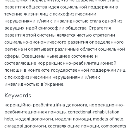
населения. Подчеркнуто, что на современном этапе
развития общества идея социальной поддержки в
течение жизни лиц с психофизическими
нарушениями и/или с инвалидностью стала одной из
ведущих идей философии общества. Стратегия
развития этой системы является частью стратегии
социально-экономического развития определенного
региона и охватывает различные области социальной
сферы. Освещены нынешнее состояние и
составляющие коррекционно-реабилитационной
помощи в контексте государственной поддержки лиц
с психофизическими нарушениями и/или с
инвалидностью в Украине.
Keywords
корекційно-реабілітаційна допомога
,
коррекционно-
реабилитационная помощь
,
correctional-rehabilitation
help
,
моделі допомоги
,
модели помощи
,
models of help
,
складові допомоги
,
составляющие помощи
,
components