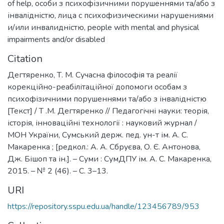
of help
,
особи з психофізичними порушеннями та/або з
інвалідністю
,
лица с психофизическими нарушениями
и/или инвалидністю
,
people with mental and physical
impairments and/or disabled
Citation
Дегтяренко, Т. М. Сучасна філософія та реалії
корекційно-реабілітаційної допомоги особам з
психофізичними порушеннями та/або з інвалідністю
[Текст] / Т .М. Дегтяренко // Педагогічні науки: теорія,
історія, інноваційні технології : науковий журнал /
МОН України, Сумський держ. пед. ун-т ім. А. С.
Макаренка ; [редкол.: А. А. Сбруєва, О. Є. Антонова,
Дж. Бішоп та ін.]. – Суми : СумДПУ ім. А. С. Макаренка,
2015. – № 2 (46). – С. 3–13.
URI
https://repository.sspu.edu.ua/handle/123456789/953