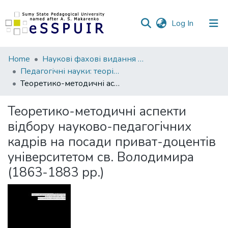
(current)
Log In
Communities
Home
Наукові фахові видання СумДПУ
&
Педагогічні науки: теорія, історія, інноваційні технології
Collections
Теоретико-методичні аспекти відбору науково-педагогічних кадрів на посади приват-доцентів університетом св. Володимира (1863-1883 рр.)
All of DSpace
Теоретико-методичні аспекти
відбору науково-педагогічних
Statistics
кадрів на посади приват-доцентів
університетом св. Володимира
(1863-1883 рр.)