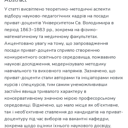
У статті висвітлено теоретико-методичні аспекти
відбору науково-педагогічних кадрів на посади
приват-доцентів Університетом Св. Володимира в
період 1863–1883 рр., зокрема на фізико-
математичному та медичному факультетах.
Акцентовано увагу на тому, що запровадження
посади приват-доцента сприяло створенню
конкурентного освітнього середовища, пожвавило
наукові дослідження, модернізувало методику
навчального та виховного напрямів. Зазначено, що
приват-доценти стали авторами та ініціаторами нових
курсів і спецкурсів, тим самим унеможлививши
застійні явища тривалого характеру в
консервативному значною мірою професорському
середовищі. Відмічено, що мало місце як об’єктивне,
так і необ’єктивне ставлення до кандидатів на приват-
доцентуру під час виборів на вакантні кафедри,
зокрема щодо оцінки їхнього наукового досвіду,