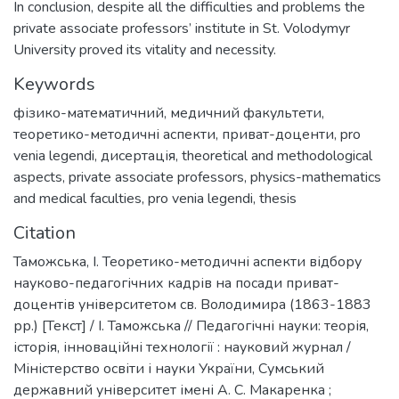
In conclusion, despite all the difficulties and problems the
private associate professors’ institute in St. Volodymyr
University proved its vitality and necessity.
Keywords
фізико-математичний
,
медичний факультети
,
теоретико-методичні аспекти
,
приват-доценти
,
pro
venia legendi
,
дисертація
,
theoretical and methodological
aspects
,
private associate professors
,
physics-mathematics
and medical faculties
,
pro venia legendi
,
thesis
Citation
Таможська, І. Теоретико-методичні аспекти відбору
науково-педагогічних кадрів на посади приват-
доцентів університетом св. Володимира (1863-1883
рр.) [Текст] / І. Таможська // Педагогічні науки: теорія,
історія, інноваційні технології : науковий журнал /
Міністерство освіти і науки України, Сумський
державний університет імені А. С. Макаренка ;