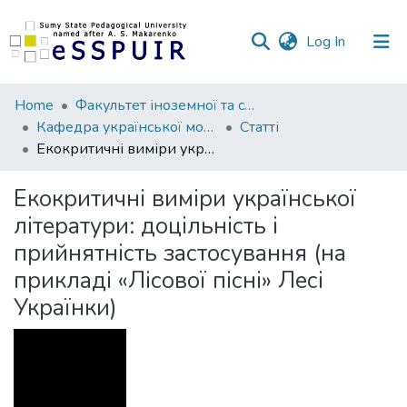
(current)
Log In
Communities
Home
Факультет іноземної та слов’янської філології
&
Кафедра української мови та літератури
Статті
Collections
Екокритичні виміри української літератури: доцільність і прийнятність застосування (на прикладі «Лісової пісні» Лесі Українки)
All of DSpace
Екокритичні виміри української
літератури: доцільність і
Statistics
прийнятність застосування (на
прикладі «Лісової пісні» Лесі
Українки)