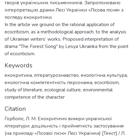
творів українських письменників. Запропоновано
інтерпретацію драми Лесі Українки «Лісова пісня» з
погляду екокритики.
In the article we ground on the rational application of
ecocriticism, as a methodological approach, to the analysis
of Ukrainian writers’ works. Proposed interpretation of
drama "The Forest Song" by Lesya Ukrainka from the point
of ecocriticism.
Keywords
екокритика
,
літературознавство
,
екологічна культура
,
екологічна компетентність персонажа
,
ecocriticism
,
study of literature
,
ecological culture
,
environmental
competence of the character
Citation
Горболіс, Л. М. Екокритичні виміри української
літератури: доцільність і прийнятність застосування
(на прикладі «Лісової пісні» Лесі Українки) [Текст] / Л.