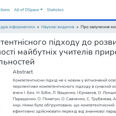
ctions
All of DSpace
Statistics
дра інформатики
Наукові видання
тентнісного підходу до розв
ості майбутніх учителів при
льностей
Abstract
Компетентнісни підхід не є новим у вітчизняній освіт
перспективи компетентнісного підходу в сучасній ос
вчені І. Бех, Н. Бібік, Л. Ващенко, І.Єрмаков, О. Локши
Паращенко, О. Пометун, О. Савченко, С. Трубачева, 
інші. Ними було обґрунтовано, що компетентнісний 
ефективно здійснювати перехід від знаннєвої пара