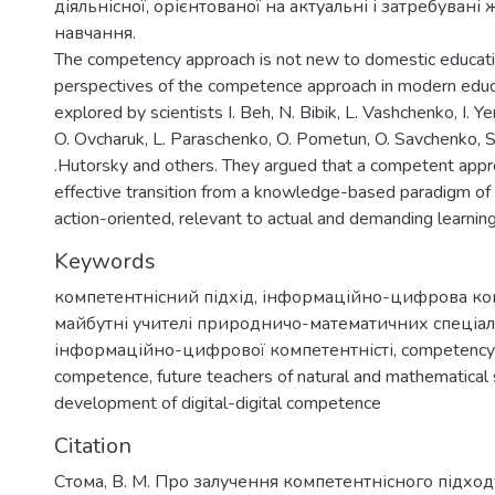
діяльнісної, орієнтованої на актуальні і затребувані
навчання.
The competency approach is not new to domestic educatio
perspectives of the competence approach in modern edu
explored by scientists I. Beh, N. Bibik, L. Vashchenko, I. Y
O. Ovcharuk, L. Paraschenko, O. Pometun, O. Savchenko, S
.Hutorsky and others. They argued that a competent appr
effective transition from a knowledge-based paradigm of 
action-oriented, relevant to actual and demanding learni
Keywords
компетентнісний підхід
,
інформаційно-цифрова ком
майбутні учителі природничо-математичних спеціа
інформаційно-цифрової компетентністі
,
competency
competence
,
future teachers of natural and mathematical 
development of digital-digital competence
Citation
Стома, В. М. Про залучення компетентнісного підхо