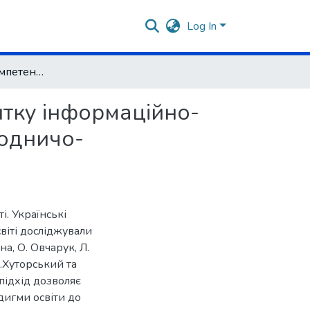
Log In
Про залучення компетентнісного підходу до розвитку інформаційно-цифрової компетентності майбутніх учителів природничо-математичних спеціальностей
итку інформаційно-
родничо-
і. Українські
віті досліджували
на, О. Овчарук, Л.
А.Хуторський та
підхід дозволяє
дигми освіти до