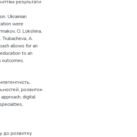
 життям результати
n. Ukrainian
cation were
ermakov, O. Lokshina,
. Trubacheva, A.
oach allows for an
education to an
ng outcomes.
петентність
,
льностей
,
розвиток
 approach
,
digital
specialties
,
ду до розвитку