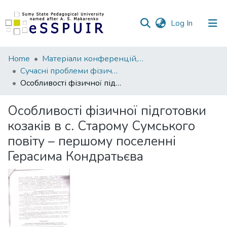
(current)
Log In
Communities
Home
Матеріали конференцій, семінарів, читань
&
Сучасні проблеми фізичного виховання і спорту різних груп населення
Collections
Особливості фізичної підготовки козаків в с. Старому Сумського повіту – першому поселенні Герасима Кондратьєва
All of DSpace
Особливості фізичної підготовки
козаків в с. Старому Сумського
Statistics
повіту – першому поселенні
Герасима Кондратьєва