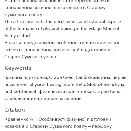
У статті подано особливості та історичні аспекти
становлення фізичної підготовки в с. Старому
Сумського повіту
The article presents the peculiarities and historical aspects
of the formation of physical training in the village Stare of
Sumy district
В статье представлены особенности и исторические
аспекты становления физической подготовки в с.
Старом Сумского уезда
Keywords
фізична підготовка
,
Старе Село
,
Слобожанщина
,
перше
поселення
,
physical training
,
Stare Selo
,
Slobozhanshchyna
,
first settlement
,
физическая подготовка
,
Старое Село
,
Слобожанщина
,
первое поселение
Citation
Кравченко А. І. Особливості фізичної підготовки
козаків в с. Старому Сумського повіту – першому