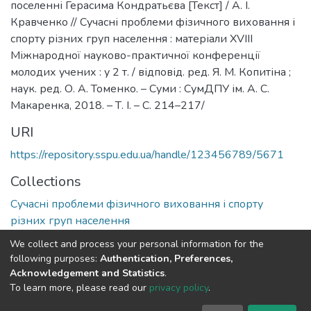
поселенні Герасима Кондратьєва [Текст] / А. І.
Кравченко // Сучасні проблеми фізичного виховання і
спорту різних груп населення : матеріали XVIII
Міжнародної науково-практичної конференції
молодих учених : у 2 т. / відповід. ред. Я. М. Копитіна ;
наук. ред. О. А. Томенко. – Суми : СумДПУ ім. А. С.
Макаренка, 2018. – Т. І. – C. 214–217/
URI
https://repository.sspu.edu.ua/handle/123456789/5671
Collections
Сучасні проблеми фізичного виховання і спорту
різних груп населення
We collect and process your personal information for the
Full item page
Google Scholar
following purposes:
Authentication, Preferences,
Acknowledgement and Statistics
.
To learn more, please read our
privacy policy
.
DSpace software and SSPU named after A.S. Makarenko