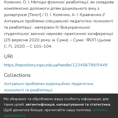
Коленко, О. І. Методи фізичної реабілітації, як складова
комплексної допомоги дітям дошкільного віку з
дизартрією [Текст] / О. І. Коленко, А. І. Кравченко //
Актуальні проблеми спеціальної педагогіки, психології
та реабілітації : матеріали IV Всеукраїнської
студентської заочної науково-практичної конференції
(25 вересня 2020 року, м. Суми). – Суми : ФОП Цьома
С. П., 2020. – C 101–104.
URI
https://repository.sspu.edu.ua/handle/123456789/9449
Collections
Актуальні проблеми корекційної педагогіки,
психології та реабілітації
Ми збираємо та обробляємо вашу особисту інформацію для
Full item page
Google Scholar
таких цілей:
автентифікація, налаштування та статистика
.
Щоб дізнатися більше, прочитайте нашу політику
політика
приватності
.