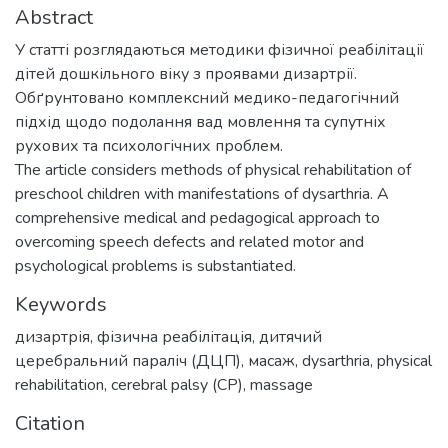
Abstract
У статті розглядаються методики фізичної реабілітації
дітей дошкільного віку з проявами дизартрії.
Обґрунтовано комплексний медико-педагогічний
підхід щодо подолання вад мовлення та супутніх
рухових та психологічних проблем.
The article considers methods of physical rehabilitation of
preschool children with manifestations of dysarthria. A
comprehensive medical and pedagogical approach to
overcoming speech defects and related motor and
psychological problems is substantiated.
Keywords
дизартрія
,
фізична реабілітація
,
дитячий
церебральний параліч (ДЦП)
,
масаж
,
dysarthria
,
physical
rehabilitation
,
cerebral palsy (CP)
,
massage
Citation