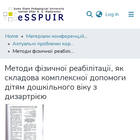
(current)
Log In
Communities
Home
Матеріали конференцій, семінарів, читань
&
Актуальні проблеми корекційної педагогіки, психології та реабілітації
Collections
Методи фізичної реабілітації, як складова комплексної допомоги дітям дошкільного віку з дизартрією
All of DSpace
Методи фізичної реабілітації, як
складова комплексної допомоги
Statistics
дітям дошкільного віку з
дизартрією