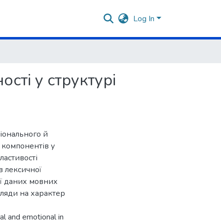
Log In
сті у структурі
ціонального й
 компонентів у
ластивості
в лексичної
ії даних мовних
огляди на характер
nal and emotional in