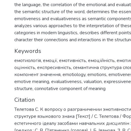
the language, the correlation of the emotional and evalua
the semantic structure of the word, determines the essent
emotiveness and evaluativeness as semantic components of
analyzes various approaches to the interpretation of these 
categories in modern linguistics, describes different point
character their connections and interactions in the structur
Keywords
емотиологія
,
емоції
,
емотивність
,
емоційність
,
емоти
оцінність
,
експресивність
,
семантична структура сло
компонент значення
,
emotiology
,
emotions
,
emotivene
emotive meaning
,
evaluativeness
,
valuation
,
expressiven
structure
,
connotative component of meaning
Citation
Телетова С. К вопросу о разграничении эмотивност
структуре языкового знака [Текст] / С. Телетова / 
естетичного ідеалу засобами навчальних дисциплін : 
[редкол.: С. В. П’ятаченко (голова), І. Б. Іванова, З. В. С