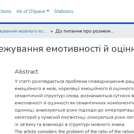
ctions
All of DSpace
Statistics
Формування мовного естетичного ідеалу засобами навчальних дисциплін
До питання про розмежування емотивності й оцінності у структурі мовного знака
жування емотивності й оцінно
Abstract
У статті розглядається проблема співвідношення ра
емоційного в мові, кореляції емоційного й оцінного
семантичній структурі слова, визначаються сутнісні в
емотивності й оцінності як семантичних компоненті
одиниці, аналізуються різні підходи до інтерпретац
категорій у сучасній лінгвістиці, описуються різні п
їх зв’язку та взаємодії в структурі мовного знака.
The article considers the problem of the ratio of the ratio