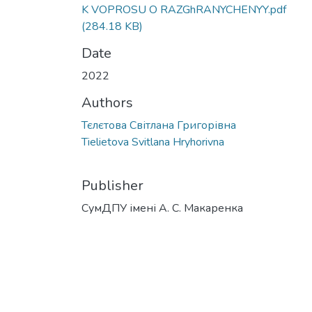
K VOPROSU O RAZGhRANYCHENYY.pdf
(284.18 KB)
Date
2022
Authors
Тєлєтова Світлана Григорівна
Tielietova Svitlana Hryhorivna
Publisher
СумДПУ імені А. С. Макаренка