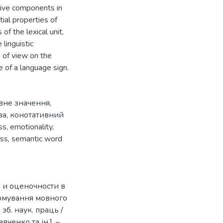
tive components in
ial properties of
 the lexical unit,
linguistic
s of view on the
e of a language sign.
вне значення
,
ва
,
конотативний
ss
,
emotionality
,
ess
,
semantic word
и и оценочности в
Формування мовного
зб. наук. праць /
авченко та ін.]. –