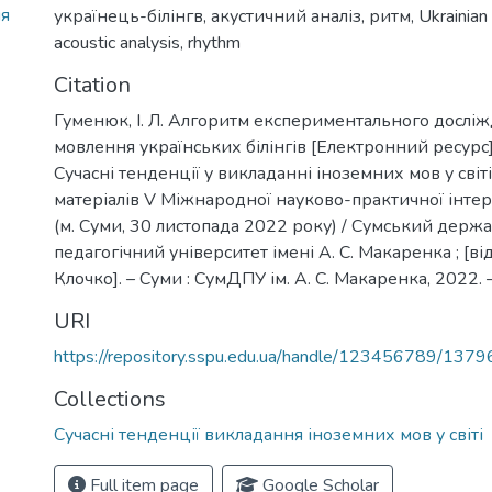
ня
українець-білінгв
,
акустичний аналіз
,
ритм
,
Ukrainian
acoustic analysis
,
rhythm
Citation
Гуменюк, І. Л. Алгоритм експериментального дослі
мовлення українських білінгів [Електронний ресурс] /
Сучасні тенденції у викладанні іноземних мов у світі
матеріалів V Міжнародної науково-практичної інте
(м. Суми, 30 листопада 2022 року) / Сумський держ
педагогічний університет імені А. С. Макаренка ; [відп
Клочкo]. – Суми : СумДПУ ім. А. С. Макаренка, 2022. –
URI
https://repository.sspu.edu.ua/handle/123456789/1379
Collections
Сучасні тенденції викладання іноземних мов у світі
Full item page
Google Scholar