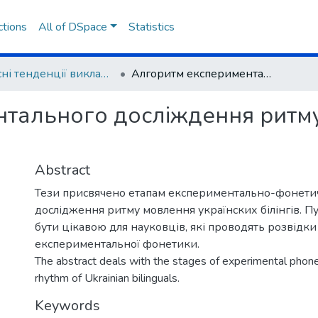
ctions
All of DSpace
Statistics
Сучасні тенденції викладання іноземних мов у світі
Алгоритм експериментального досліждення ритму мовлення українських білінгів
нтального досліждення ритм
Abstract
Тези присвячено етапам експериментально-фонети
дослідження ритму мовлення українских білінгів. П
бути цікавою для науковців, які проводять розвідки
експериментальної фонетики.
The abstract deals with the stages of experimental phone
rhythm of Ukrainian bilinguals.
Keywords