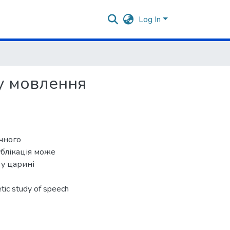
Log In
у мовлення
чного
ублікація може
 у царині
tic study of speech