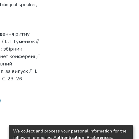
 bilingual speaker
,
ждення ритму
 І. Л. Гуменюк //
 : збірник
рнет конференції,
авний
. за випуск Л. І.
 С. 23–26.
6
We collect and process your personal information for the
following purposes:
Authentication, Preferences,