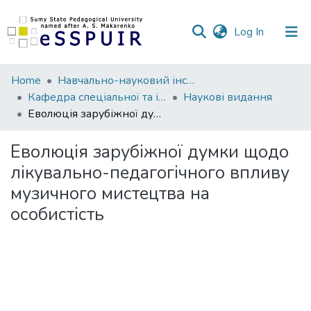
(current)
Log In
Communities
Home
Навчально-науковий інститут педагогіки і психології
&
Кафедра спеціальної та інклюзивної освіти
Наукові видання
Collections
Еволюція зарубіжної думки щодо лікувально-педагогічного впливу музичного мистецтва на особистість
All of DSpace
Еволюція зарубіжної думки щодо
лікувально-педагогічного впливу
Statistics
музичного мистецтва на
особистість