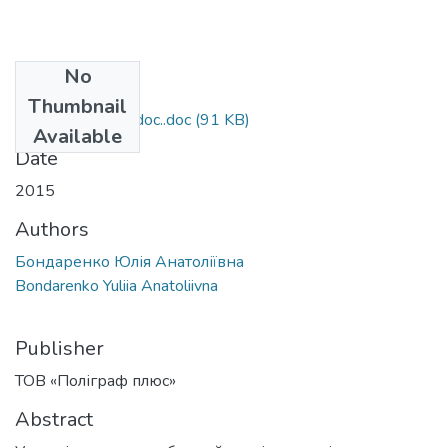
No
Files
Thumbnail
Картава_стаття. doc..doc
(91 KB)
Available
Date
2015
Authors
Бондаренко Юлія Анатоліївна
Bondarenko Yuliia Anatoliivna
Publisher
ТОВ «Поліграф плюс»
Abstract