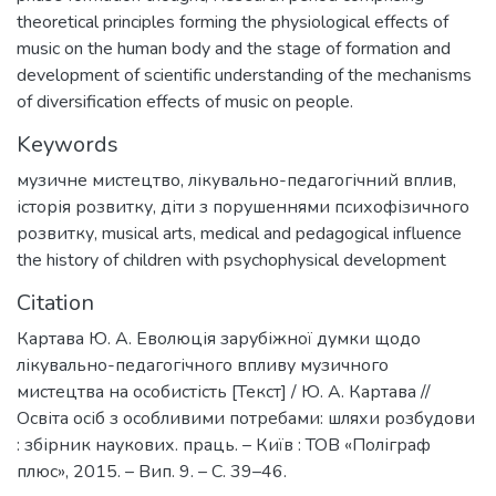
theoretical principles forming the physiological effects of
music on the human body and the stage of formation and
development of scientific understanding of the mechanisms
of diversification effects of music on people.
Keywords
музичне мистецтво
,
лікувально-педагогічний вплив
,
історія розвитку
,
діти з порушеннями психофізичного
розвитку
,
musical arts
,
medical and pedagogical influence
the history of children with psychophysical development
Citation
Картава Ю. А. Еволюція зарубіжної думки щодо
лікувально-педагогічного впливу музичного
мистецтва на особистість [Текст] / Ю. А. Картава //
Освіта осіб з особливими потребами: шляхи розбудови
: збірник наукових. праць. – Київ : ТОВ «Поліграф
плюс», 2015. – Вип. 9. – С. 39–46.