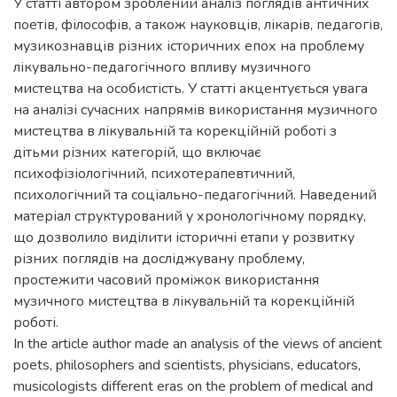
У статті автором зроблений аналіз поглядів античних
поетів, філософів, а також науковців, лікарів, педагогів,
музикознавців різних історичних епох на проблему
лікувально-педагогічного впливу музичного
мистецтва на особистість. У статті акцентується увага
на аналізі сучасних напрямів використання музичного
мистецтва в лікувальній та корекційній роботі з
дітьми різних категорій, що включає
психофізіологічний, психотерапевтичний,
психологічний та соціально-педагогічний. Наведений
матеріал структурований у хронологічному порядку,
що дозволило виділити історичні етапи у розвитку
різних поглядів на досліджувану проблему,
простежити часовий проміжок використання
музичного мистецтва в лікувальній та корекційній
роботі.
In the article author made an analysis of the views of ancient
poets, philosophers and scientists, physicians, educators,
musicologists different eras on the problem of medical and