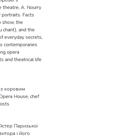
omposer's
e theatre, A. Nourry
 portraits. Facts
o show, the
du chant), and the
of everyday secrets,
is contemporaries
ning opera
 and theatrical life
 з хоровим
Opera House
,
chef
oists
ейстер Паризької
зитора і його