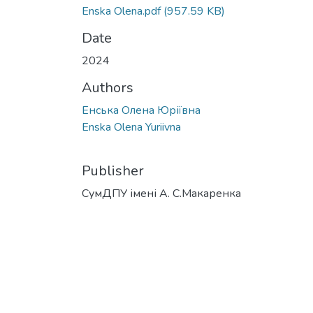
Enska Olena.pdf
(957.59 KB)
Date
2024
Authors
Енська Олена Юріївна
Enska Olena Yuriivna
Publisher
СумДПУ імені А. С.Макаренка