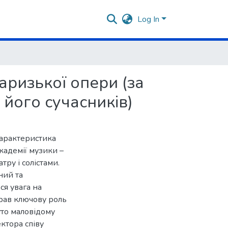
Log In
аризької опери (за
 його сучасників)
характеристика
академії музики –
ру і солістами.
ний та
ся увага на
грав ключову роль
уто маловідому
ктора співу