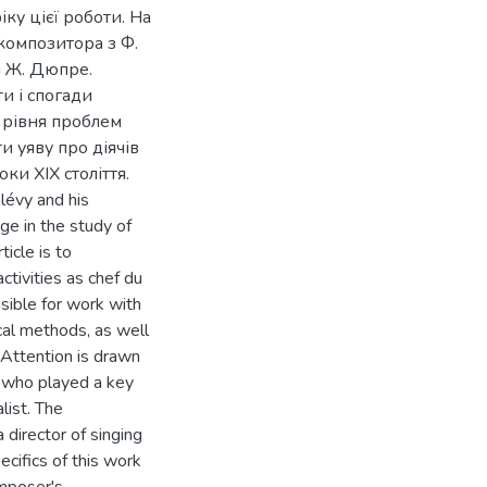
іку цієї роботи. На
композитора з Ф.
і Ж. Дюпре.
и і спогади
о рівня проблем
 уяву про діячів
ки ХІХ століття.
lévy and his
ge in the study of
icle is to
ctivities as chef du
sible for work with
ical methods, as well
 Attention is drawn
, who played a key
list. The
 director of singing
ecifics of this work