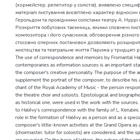
(хормейстер, репетитор у солістів), виявлено специф
матеріалі листування висвітлено характер відносин 
Герольдом та провідними солістами театру А. Нуррі 
Розкриття побутових таємниць, якими сповнені лист
композитора і його сучасників, обговорення різног
стосовно оперних постановок дозволяють розширити
мистецтва та театральне життя Парижа у тридцяті ро
The use of correspondence and memoirs by Fromantal Ha
contemporaries as information sources is an important sta
the composer's creative personality. The purpose of the art
supplement the portrait of the composer, to describe his a
chant of the Royal Academy of Music - the person respon
the theatre choir and soloists. Epistological and biograph
as historical one, were used in the work with the sources.
to Halévy’s correspondence with the family of L. Kerubini
role in the formation of Halévy as a person and as a specia
composer's little-known activities at the Grand Opera as a
(choirmaster, tutor for soloists) are considered, and the sp