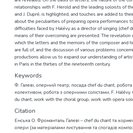
are revealed. On the basis of letters, the nature of the c
relationships with F. Herold and the leading soloists of th
and J. Dupré, is highlighted, and touches are added to their
about the peculiarities of preparing opera performances t
difficulties faced by Halévy as a director of singing (chef 
means of their overcoming are presented. The revelation 
which the letters and the memoirs of the composer and h
are full of, and the discussion of various problems concer
productions allow us to expand our understanding of artists
in Paris in the thirties of the nineteenth century.
Keywords
Ф. Галеві
,
оперний театр
,
посада chef du chant
,
робота
колективом
,
робота з оперними солістами
,
F. Halévy
,
du chant
,
work with the choral group
,
work with opera sol
Citation
Енська О. Фроманталь Галеві – chef du chant та хорм
опери (за матеріалами листування та спогадів компо