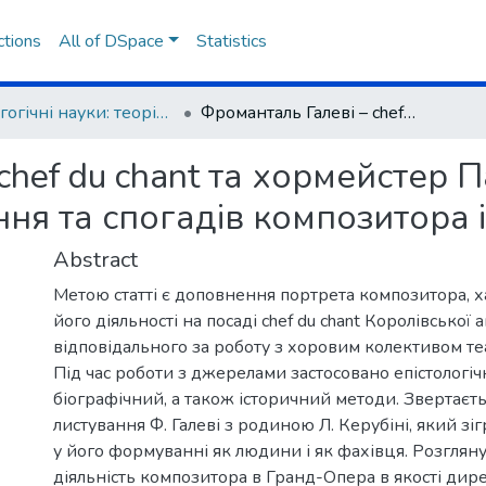
ctions
All of DSpace
Statistics
Педагогічні науки: теорія, історія, інноваційні технології
Фроманталь Галеві – chef du chant та хормейстер Паризької опери (за матеріалами листування та спогадів композитора і його сучасників)
chef du chant та хормейстер П
ня та спогадів композитора і
Abstract
Метою статті є доповнення портрета композитора, 
його діяльності на посаді chef du chant Королівської 
відповідального за роботу з хоровим колективом теат
Під час роботи з джерелами застосовано епістологіч
біографічний, а також історичний методи. Звертаєть
листування Ф. Галеві з родиною Л. Керубіні, який зі
у його формуванні як людини і як фахівця. Розглян
діяльність композитора в Гранд-Опера в якості дире